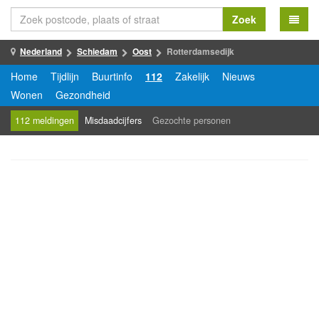
Zoek
Nederland
Schiedam
Oost
Rotterdamsedijk
Home
Tijdlijn
Buurtinfo
112
Zakelijk
Nieuws
Wonen
Gezondheid
112 meldingen
Misdaadcijfers
Gezochte personen