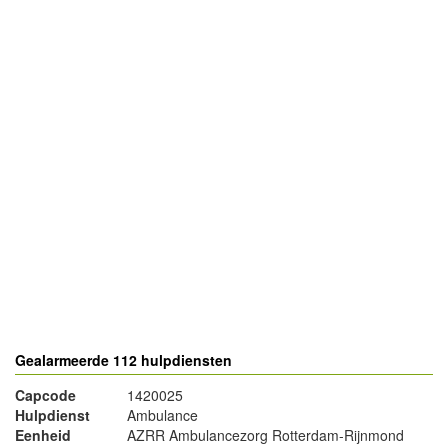
- Advertentie -
powered by
powered by
Gealarmeerde 112 hulpdiensten
Capcode
1420025
Hulpdienst
Ambulance
Eenheid
AZRR Ambulancezorg Rotterdam-Rijnmond