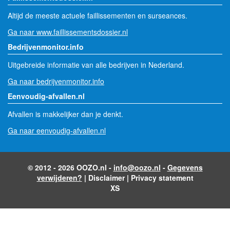
Altijd de meeste actuele faillissementen en surseances.
Ga naar www.faillissementsdossier.nl
Bedrijvenmonitor.info
Uitgebreide informatie van alle bedrijven in Nederland.
Ga naar bedrijvenmonitor.info
Eenvoudig-afvallen.nl
Afvallen is makkelijker dan je denkt.
Ga naar eenvoudig-afvallen.nl
© 2012 - 2026 OOZO.nl -
info@oozo.nl
-
Gegevens
verwijderen?
|
Disclaimer
|
Privacy statement
XS