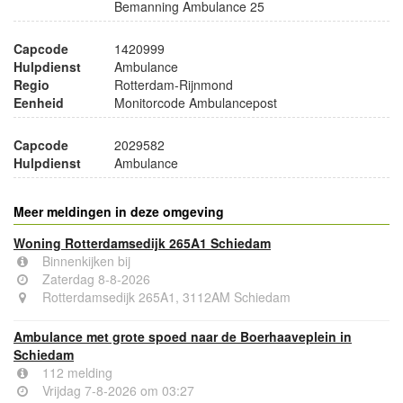
Bemanning Ambulance 25
Capcode
1420999
Hulpdienst
Ambulance
Regio
Rotterdam-Rijnmond
Eenheid
Monitorcode Ambulancepost
Capcode
2029582
Hulpdienst
Ambulance
Meer meldingen in deze omgeving
Woning Rotterdamsedijk 265A1 Schiedam
Binnenkijken bij
Zaterdag 8-8-2026
Rotterdamsedijk 265A1, 3112AM Schiedam
Ambulance met grote spoed naar de Boerhaaveplein in
Schiedam
112 melding
Vrijdag 7-8-2026 om 03:27