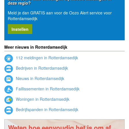
deze regio?
Meld je dan GRATIS aan voor de Oozo Alert service voor
Rotterdamsedijk
Instellen
Meer nieuws in Rotterdamsedijk
112 meldingen in Rotterdamsedijk
Bedrijven in Rotterdamsedijk
Nieuws in Rotterdamsedijk
Faillissementen in Rotterdamsedijk
Woningen in Rotterdamsedijk
Bedrijfspanden in Rotterdamsedijk
Weten hoe eenvoudig het is om af