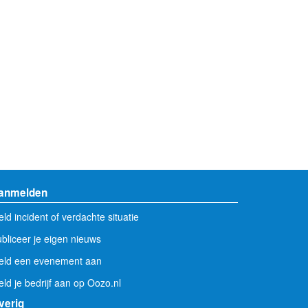
anmelden
ld incident of verdachte situatie
bliceer je eigen nieuws
eld een evenement aan
ld je bedrijf aan op Oozo.nl
verig