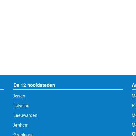
De 12 hoofdsteden
A
Assen
Me
Lelystad
Pu
Leeuwarden
M
Arnhem
Me
O
Groningen