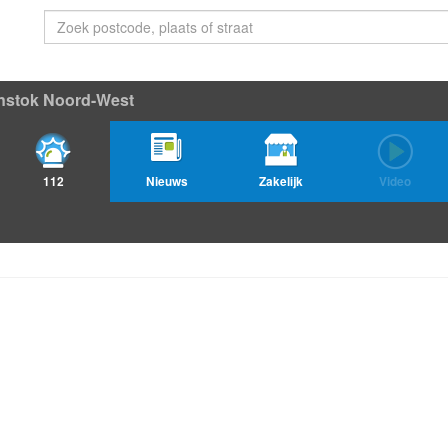
jnstok Noord-West
112
Nieuws
Zakelijk
Video