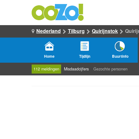
Nederland
Tilburg
Quirijnstok
Quiri
Home
Tijdlijn
Buurtinfo
112 meldingen
Misdaadcijfers
Gezochte personen