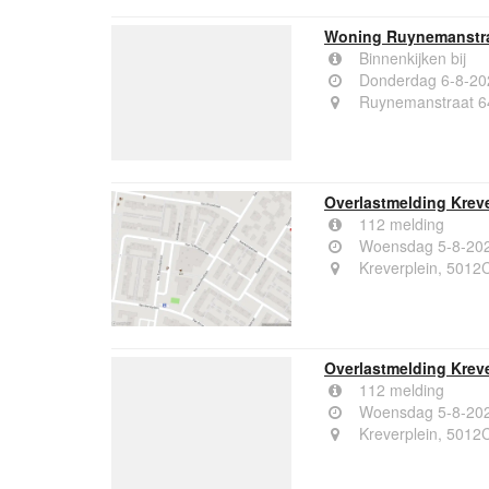
Woning Ruynemanstra
Binnenkijken bij
Donderdag 6-8-20
Ruynemanstraat 64
Overlastmelding Kreve
112 melding
Woensdag 5-8-202
Kreverplein, 5012C
Overlastmelding Kreve
112 melding
Woensdag 5-8-202
Kreverplein, 5012C