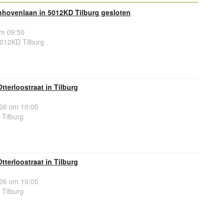
nhovenlaan in 5012KD Tilburg gesloten
om 09:50
012KD Tilburg
tterloostraat in Tilburg
26 om 10:05
 Tilburg
tterloostraat in Tilburg
26 om 10:05
 Tilburg