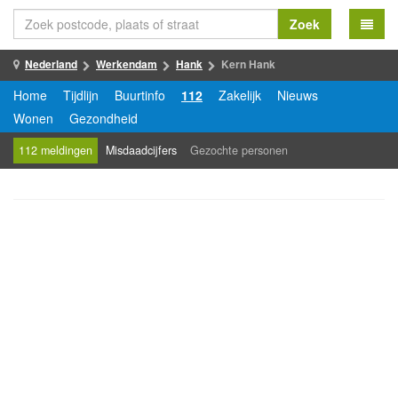
Zoek
Nederland
Werkendam
Hank
Kern Hank
Home
Tijdlijn
Buurtinfo
112
Zakelijk
Nieuws
Wonen
Gezondheid
112 meldingen
Misdaadcijfers
Gezochte personen