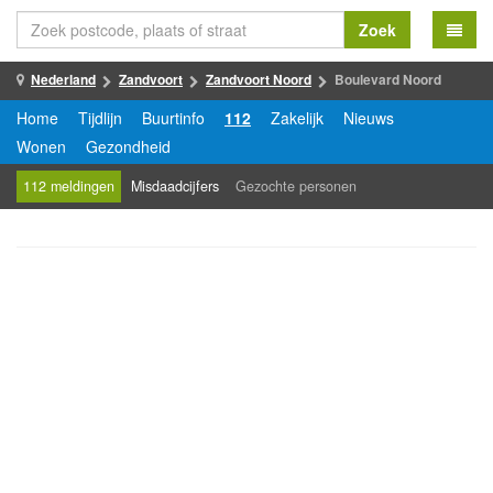
Zoek
Nederland
Zandvoort
Zandvoort Noord
Boulevard Noord
Home
Tijdlijn
Buurtinfo
112
Zakelijk
Nieuws
Wonen
Gezondheid
112 meldingen
Misdaadcijfers
Gezochte personen