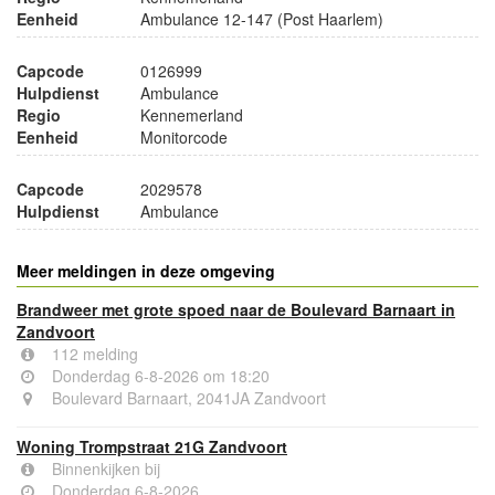
Eenheid
Ambulance 12-147 (Post Haarlem)
Capcode
0126999
Hulpdienst
Ambulance
Regio
Kennemerland
Eenheid
Monitorcode
Capcode
2029578
Hulpdienst
Ambulance
Meer meldingen in deze omgeving
Brandweer met grote spoed naar de Boulevard Barnaart in
Zandvoort
112 melding
Donderdag 6-8-2026 om 18:20
Boulevard Barnaart, 2041JA Zandvoort
Woning Trompstraat 21G Zandvoort
Binnenkijken bij
Donderdag 6-8-2026