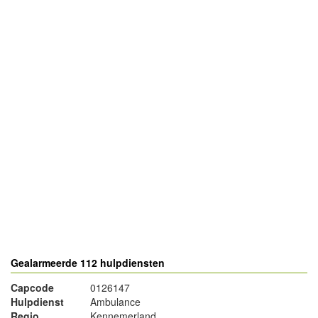
- Advertentie -
powered by
powered by
Gealarmeerde 112 hulpdiensten
Capcode
0126147
Hulpdienst
Ambulance
Regio
Kennemerland