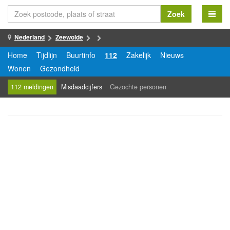
Zoek
Nederland
Zeewolde
Home
Tijdlijn
Buurtinfo
112
Zakelijk
Nieuws
Wonen
Gezondheid
112 meldingen
Misdaadcijfers
Gezochte personen