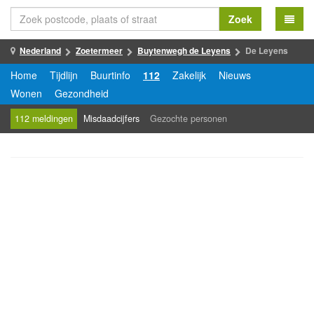
Zoek
Nederland
Zoetermeer
Buytenwegh de Leyens
De Leyens
Home
Tijdlijn
Buurtinfo
112
Zakelijk
Nieuws
Wonen
Gezondheid
112 meldingen
Misdaadcijfers
Gezochte personen