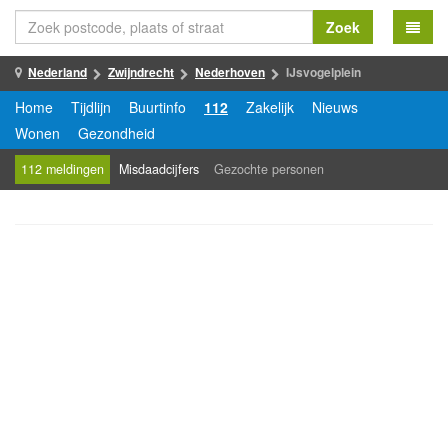
Zoek
Nederland
Zwijndrecht
Nederhoven
IJsvogelplein
Home
Tijdlijn
Buurtinfo
112
Zakelijk
Nieuws
Wonen
Gezondheid
112 meldingen
Misdaadcijfers
Gezochte personen