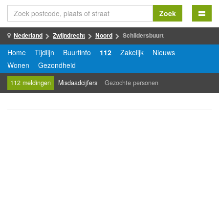
Zoek
Nederland
Zwijndrecht
Noord
Schildersbuurt
Home
Tijdlijn
Buurtinfo
112
Zakelijk
Nieuws
Wonen
Gezondheid
112 meldingen
Misdaadcijfers
Gezochte personen