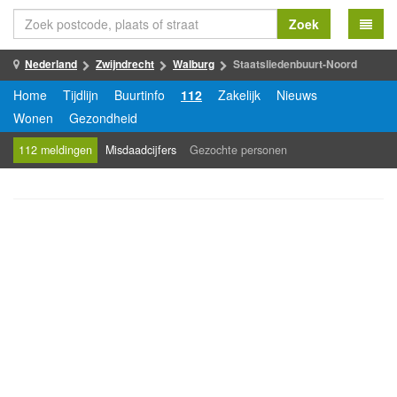
Zoek
Nederland
Zwijndrecht
Walburg
Staatsliedenbuurt-Noord
Home
Tijdlijn
Buurtinfo
112
Zakelijk
Nieuws
Wonen
Gezondheid
112 meldingen
Misdaadcijfers
Gezochte personen