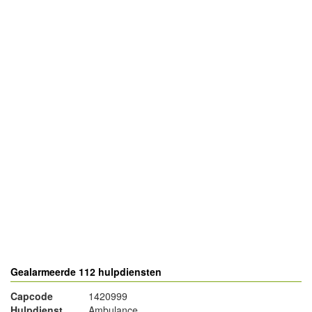
- Advertentie -
powered by
powered by
Gealarmeerde 112 hulpdiensten
Capcode
1420999
Hulpdienst
Ambulance