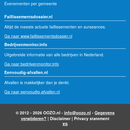
Evenementen per gemeente
Faillissementsdossier.nl
Altijd de meeste actuele faillissementen en surseances.
Ga naar www.faillissementsdossier.nl
Bedrijvenmonitor.info
Uitgebreide informatie van alle bedrijven in Nederland.
Ga naar bedrijvenmonitor.info
Eenvoudig-afvallen.nl
Afvallen is makkelijker dan je denkt.
Ga naar eenvoudig-afvallen.nl
© 2012 - 2026 OOZO.nl -
info@oozo.nl
-
Gegevens
verwijderen?
|
Disclaimer
|
Privacy statement
XS