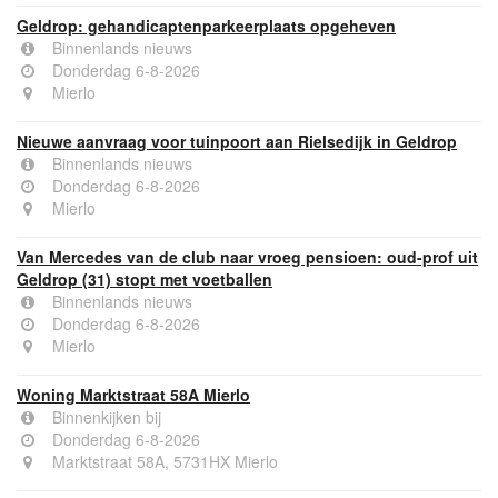
Geldrop: gehandicaptenparkeerplaats opgeheven
Binnenlands nieuws
Donderdag 6-8-2026
Mierlo
Nieuwe aanvraag voor tuinpoort aan Rielsedijk in Geldrop
Binnenlands nieuws
Donderdag 6-8-2026
Mierlo
Van Mercedes van de club naar vroeg pensioen: oud-prof uit
Geldrop (31) stopt met voetballen
Binnenlands nieuws
Donderdag 6-8-2026
Mierlo
Woning Marktstraat 58A Mierlo
Binnenkijken bij
Donderdag 6-8-2026
Marktstraat 58A, 5731HX Mierlo