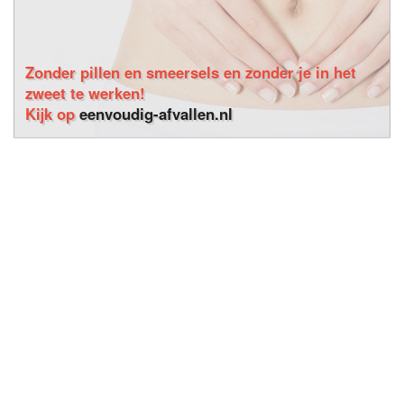
Zonder pillen en smeersels en zonder je in het
zweet te werken!
Kijk op
eenvoudig-afvallen.nl