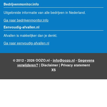
Bedrijvenmonitor.info
Uitgebreide informatie van alle bedrijven in Nederland.
Ga naar bedrijvenmonitor.info
Eenvoudig-afvallen.nl
Afvallen is makkelijker dan je denkt.
Ga naar eenvoudig-afvallen.nl
© 2012 - 2026 OOZO.nl -
info@oozo.nl
-
Gegevens
verwijderen?
|
Disclaimer
|
Privacy statement
XS