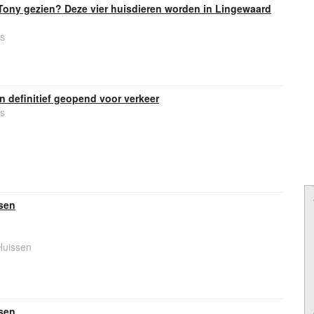
f Tony gezien? Deze vier huisdieren worden in Lingewaard
s
 definitief geopend voor verkeer
s
6
sen
6
Huissen
sen