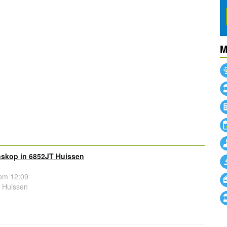
M
powered by
powered by
skop in 6852JT Huissen
om 12:09
 Huissen