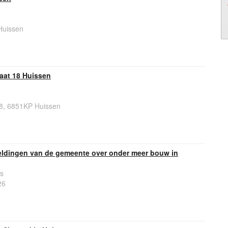
Huissen
aat 18 Huissen
18, 6851KP Huissen
ldingen van de gemeente over onder meer bouw in
s
26