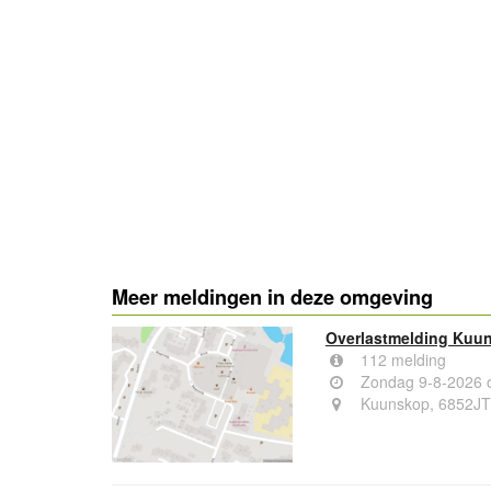
- Advertentie -
Meer meldingen in deze omgeving
Overlastmelding Kuun
112 melding
Zondag 9-8-2026 
Kuunskop, 6852JT