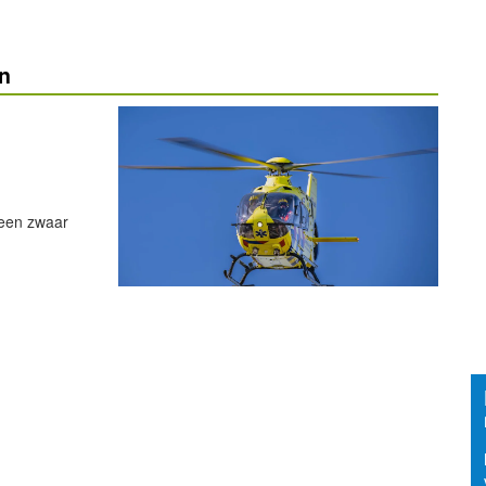
en
 een zwaar