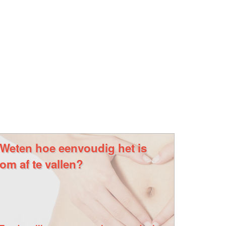
Weten hoe eenvoudig het is
om af te vallen?