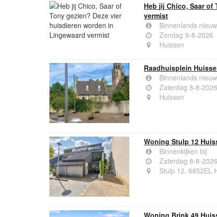
Heb jij Chico, Saar o
vermist
Binnenlands nieuw
Zondag 9-8-2026
Huissen
Raadhuisplein Huissen
Binnenlands nieuw
Zaterdag 8-8-202
Huissen
Woning Stulp 12 Huis
Binnenkijken bij
Zaterdag 8-8-202
Stulp 12, 6852EL 
Woning Brink 49 Huis