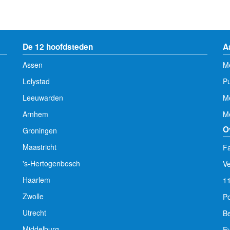
De 12 hoofdsteden
A
Assen
Me
Lelystad
Pu
Leeuwarden
M
Arnhem
Me
O
Groningen
Maastricht
Fa
's-Hertogenbosch
V
Haarlem
1
Zwolle
Po
Utrecht
Be
Middelburg
E