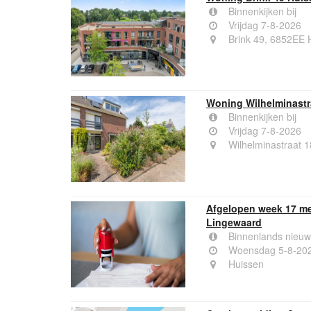
Binnenkijken bij
Vrijdag 7-8-2026
Brink 49, 6852EE 
Woning Wilhelminastr
Binnenkijken bij
Vrijdag 7-8-2026
Wilhelminastraat 
Afgelopen week 17 me
Lingewaard
Binnenlands nieuw
Woensdag 5-8-20
Huissen