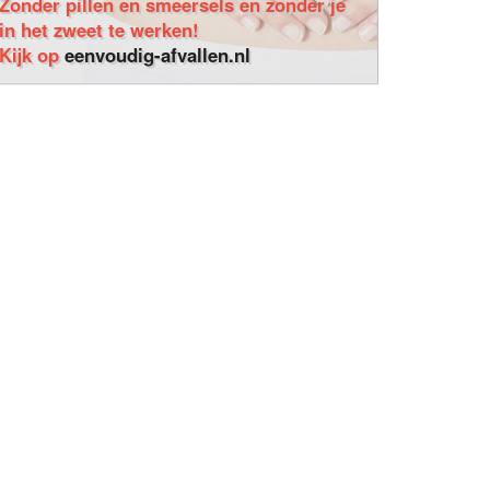
Zonder pillen en smeersels en zonder je
in het zweet te werken!
Kijk op
eenvoudig-afvallen.nl