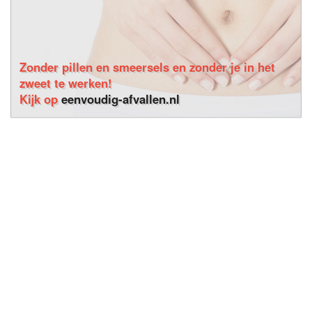
Zonder pillen en smeersels en zonder je in het
zweet te werken!
Kijk op
eenvoudig-afvallen.nl