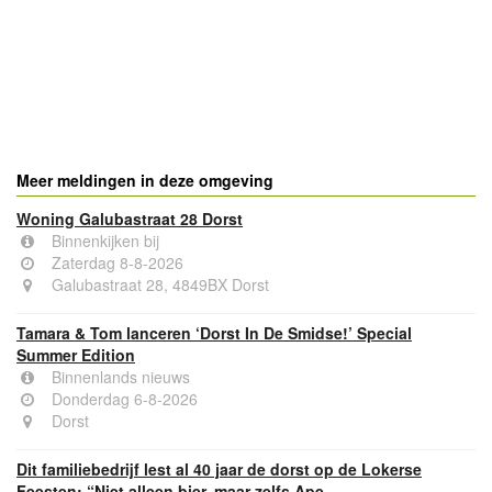
- Advertentie -
powered by
powered by
Meer meldingen in deze omgeving
Woning Galubastraat 28 Dorst
Binnenkijken bij
Zaterdag 8-8-2026
Galubastraat 28, 4849BX Dorst
Tamara & Tom lanceren ‘Dorst In De Smidse!’ Special
Summer Edition
Binnenlands nieuws
Donderdag 6-8-2026
Dorst
Dit familiebedrijf lest al 40 jaar de dorst op de Lokerse
Feesten: “Niet alleen bier, maar zelfs Ape