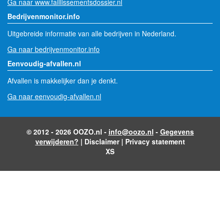
Ga naar www.faillissementsdossier.nl
Bedrijvenmonitor.info
Uitgebreide informatie van alle bedrijven in Nederland.
Ga naar bedrijvenmonitor.info
Eenvoudig-afvallen.nl
Afvallen is makkelijker dan je denkt.
Ga naar eenvoudig-afvallen.nl
© 2012 - 2026 OOZO.nl -
info@oozo.nl
-
Gegevens
verwijderen?
|
Disclaimer
|
Privacy statement
XS