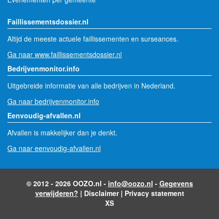
Faillissementsdossier.nl
Altijd de meeste actuele faillissementen en surseances.
Ga naar www.faillissementsdossier.nl
Bedrijvenmonitor.info
Uitgebreide informatie van alle bedrijven in Nederland.
Ga naar bedrijvenmonitor.info
Eenvoudig-afvallen.nl
Afvallen is makkelijker dan je denkt.
Ga naar eenvoudig-afvallen.nl
© 2012 - 2026 OOZO.nl -
info@oozo.nl
-
Gegevens
verwijderen?
|
Disclaimer
|
Privacy statement
XS