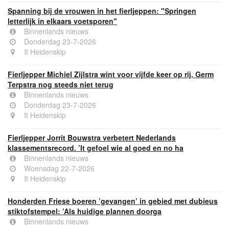
Spanning bij de vrouwen in het fierljeppen: "Springen
letterlijk in elkaars voetsporen"
Binnenlands nieuws
Donderdag 23-7-2026
It Heidenskip
Fierljepper Michiel Zijlstra wint voor vijfde keer op rij, Germ
Terpstra nog steeds niet terug
Binnenlands nieuws
Donderdag 23-7-2026
It Heidenskip
Fierljepper Jorrit Bouwstra verbetert Nederlands
klassementsrecord. ’It gefoel wie al goed en no ha
Binnenlands nieuws
Woensdag 22-7-2026
It Heidenskip
Honderden Friese boeren ’gevangen’ in gebied met dubieus
stiktofstempel: ’Als huidige plannen doorga
Binnenlands nieuws