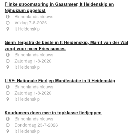
Flinke stroomstoring in Gaastmeer, It Heidenskip en
Nijhuizum opgelost
Binnenlands nieuws
Vrijdag 7-8-2026
It Heidenskip
Germ Terpstra de beste in It Heidenskip, Marrit van der Wal
zorgt voor meer Fries succes
Binnenlands nieuws
Zaterdag 1-8-2026
It Heidenskip
LIVE: Nationale Fierljep Manifestatie in It Heidenskip
Binnenlands nieuws
Zaterdag 1-8-2026
It Heidenskip
Koudumers doen mee in topklasse fierljeppen
Binnenlands nieuws
Donderdag 23-7-2026
It Heidenskip