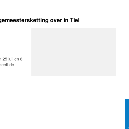
emeestersketting over in Tiel
 25 juli en 8
heeft de