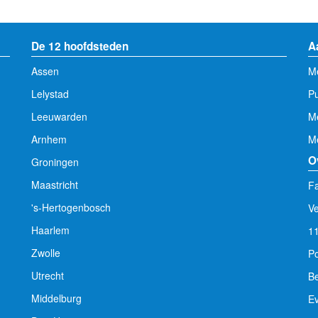
De 12 hoofdsteden
A
Assen
Me
Lelystad
Pu
Leeuwarden
M
Arnhem
Me
O
Groningen
Maastricht
Fa
's-Hertogenbosch
V
Haarlem
1
Zwolle
Po
Utrecht
Be
Middelburg
E