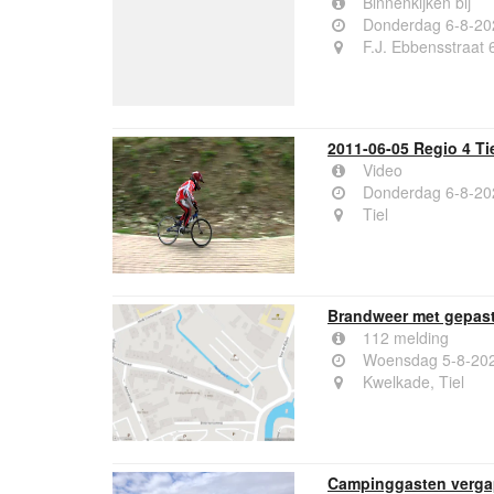
Binnenkijken bij
Donderdag 6-8-20
F.J. Ebbensstraat 
2011-06-05 Regio 4 T
Video
Donderdag 6-8-20
Tiel
Brandweer met gepast
112 melding
Woensdag 5-8-202
Kwelkade, Tiel
Campinggasten vergape