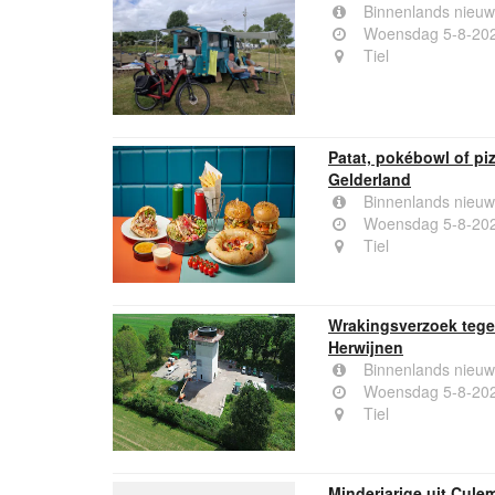
Binnenlands nieuw
Woensdag 5-8-20
Tiel
Patat, pokébowl of pi
Gelderland
Binnenlands nieuw
Woensdag 5-8-20
Tiel
Wrakingsverzoek tegen
Herwijnen
Binnenlands nieuw
Woensdag 5-8-20
Tiel
Minderjarige uit Cul