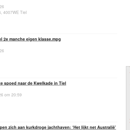
26
6, 4007WE Tiel
iel 2e manche eigen klasse.mpg
26
e spoed naar de Kwelkade in Tiel
6 om 20:59
n zich aan kurkdroge jachthaven: ‘Het lijkt net Australië’