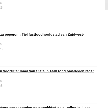
s
26
zza peperoni: Tiel fastfoodhoofdstad van Zuidwest-
s
26
 voorzitter Raad van State in zaak rond omstreden radar
s
26
emborg aangehouden na gewelddadige gijzeling in Lisse