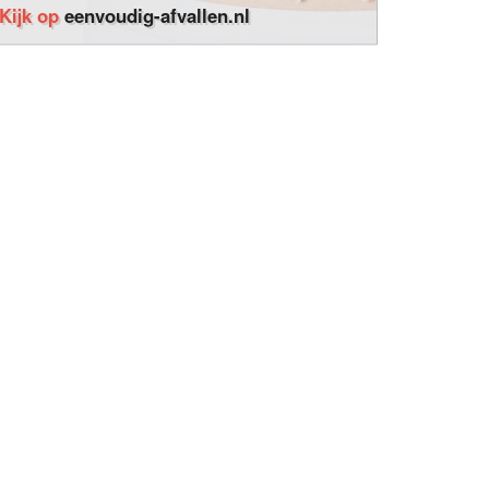
Kijk op
eenvoudig-afvallen.nl