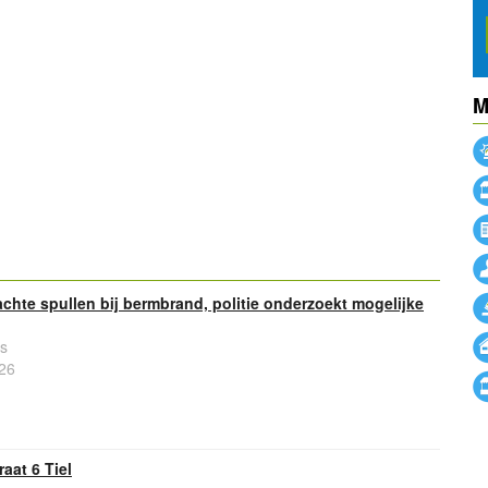
M
powered by
chte spullen bij bermbrand, politie onderzoekt mogelijke
s
26
aat 6 Tiel