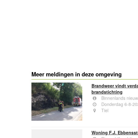
- Advertentie -
Meer meldingen in deze omgeving
Brandweer vindt verda
brandstichting
Binnenlands nieuw
Donderdag 6-8-20
Tiel
Woning F.J. Ebbensstr