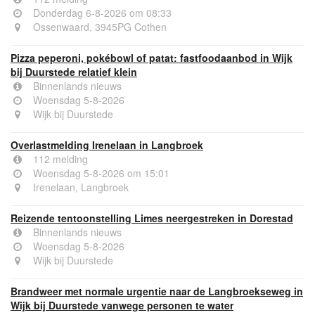
Donderdag 6-8-2026 om 08:33
Ossenwaard, 3945PG Cothen
Pizza peperoni, pokébowl of patat: fastfoodaanbod in Wijk
bij Duurstede relatief klein
Binnenlands nieuws
Woensdag 5-8-2026
Wijk bij Duurstede
Overlastmelding Irenelaan in Langbroek
112 melding
Woensdag 5-8-2026 om 15:01
Irenelaan, Langbroek
Reizende tentoonstelling Limes neergestreken in Dorestad
Binnenlands nieuws
Woensdag 5-8-2026
Wijk bij Duurstede
Brandweer met normale urgentie naar de Langbroekseweg in
Wijk bij Duurstede vanwege personen te water