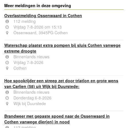
Meer meldingen in deze omgeving
Overlastmelding Ossenwaard in Cothen
112 melding
Vrijdag 7-8-2026 om 15:13
Ossenwaard, 3945PG Cothen
Waterschap plaatst extra pompen bij sluis Cothen vanwege
extreme droogte
Binnenlands nieuws
Vrijdag 7-8-2026
Cothen
Hoe spookrijder een streep zet door triatlon en grote wens
van Carlien (58) uit Wijk bij Duurstede:
Binnenlands nieuws
Donderdag 6-8-2026
Wijk bij Duurstede
Brandweer met gepaste spoed naar de Ossenwaard in
Cothen vanwege dier(en) in nood
112 melding