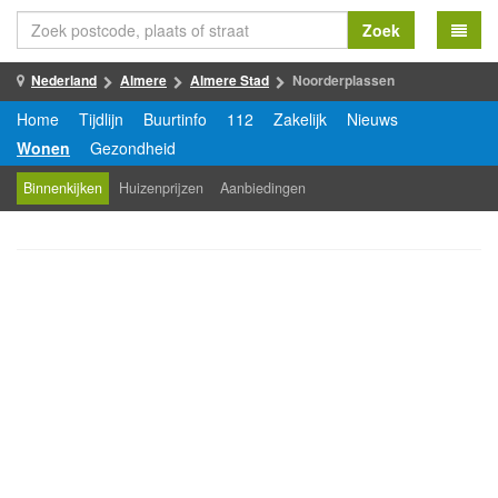
Zoek
Nederland
Almere
Almere Stad
Noorderplassen
Home
Tijdlijn
Buurtinfo
112
Zakelijk
Nieuws
Wonen
Gezondheid
Binnenkijken
Huizenprijzen
Aanbiedingen