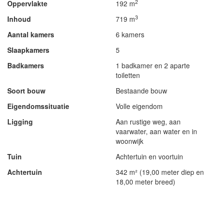
2
Oppervlakte
192 m
3
Inhoud
719 m
Aantal kamers
6 kamers
Slaapkamers
5
Badkamers
1 badkamer en 2 aparte
toiletten
Soort bouw
Bestaande bouw
Eigendomssituatie
Volle eigendom
Ligging
Aan rustige weg, aan
vaarwater, aan water en in
woonwijk
Tuin
Achtertuin en voortuin
Achtertuin
342 m² (19,00 meter diep en
18,00 meter breed)
- Advertentie -
powered by
powered by