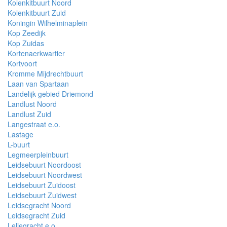
Kolenkitbuurt Noord
Kolenkitbuurt Zuid
Koningin Wilhelminaplein
Kop Zeedijk
Kop Zuidas
Kortenaerkwartier
Kortvoort
Kromme Mijdrechtbuurt
Laan van Spartaan
Landelijk gebied Driemond
Landlust Noord
Landlust Zuid
Langestraat e.o.
Lastage
L-buurt
Legmeerpleinbuurt
Leidsebuurt Noordoost
Leidsebuurt Noordwest
Leidsebuurt Zuidoost
Leidsebuurt Zuidwest
Leidsegracht Noord
Leidsegracht Zuid
Leliegracht e.o.