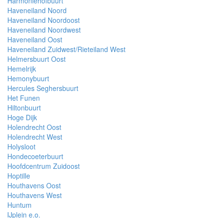
Harmoniehofbuurt
Haveneiland Noord
Haveneiland Noordoost
Haveneiland Noordwest
Haveneiland Oost
Haveneiland Zuidwest/Rieteiland West
Helmersbuurt Oost
Hemelrijk
Hemonybuurt
Hercules Seghersbuurt
Het Funen
Hiltonbuurt
Hoge Dijk
Holendrecht Oost
Holendrecht West
Holysloot
Hondecoeterbuurt
Hoofdcentrum Zuidoost
Hoptille
Houthavens Oost
Houthavens West
Huntum
IJplein e.o.