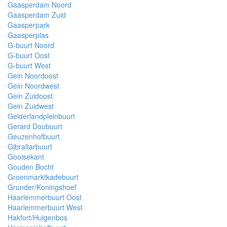
Gaasperdam Noord
Gaasperdam Zuid
Gaasperpark
Gaasperplas
G-buurt Noord
G-buurt Oost
G-buurt West
Gein Noordoost
Gein Noordwest
Gein Zuidoost
Gein Zuidwest
Gelderlandpleinbuurt
Gerard Doubuurt
Geuzenhofbuurt
Gibraltarbuurt
Gooisekant
Gouden Bocht
Groenmarktkadebuurt
Grunder/Koningshoef
Haarlemmerbuurt Oost
Haarlemmerbuurt West
Hakfort/Huigenbos