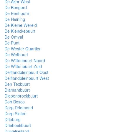
De Aker West
De Bongerd
De Eenhoorn
De Heining
De Kleine Wereld
De Klenckebuurt
De Omval
De Punt
De Wester Quartier
De Wetbuurt
De Wittenbuurt Noord
De Wittenbuurt Zuid
Delflandpleinbuurt Oost
Delflandpleinbuurt West
Den Texbuurt
Diamantbuurt
Diepenbrockbuurt
Don Bosco
Dorp Driemond
Dorp Sloten
Drieburg
Driehoekbuurt
Duivelseiland