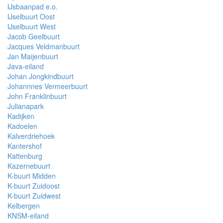
IJsbaanpad e.o.
IJselbuurt Oost
IJselbuurt West
Jacob Geelbuurt
Jacques Veldmanbuurt
Jan Maijenbuurt
Java-eiland
Johan Jongkindbuurt
Johannnes Vermeerbuurt
John Franklinbuurt
Julianapark
Kadijken
Kadoelen
Kalverdriehoek
Kantershof
Kattenburg
Kazernebuurt
K-buurt Midden
K-buurt Zuidoost
K-buurt Zuidwest
Kelbergen
KNSM-eiland