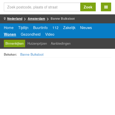
Zoek
Nederland
Amsterdam
Banne Buiksloot
Home
Tijdlijn
Buurtinfo
112
Zakelijk
Nieuws
Wonen
Gezondheid
Video
Binnenkijken
Huizenprijzen
Aanbiedingen
Bekeken:
Banne Buiksloot