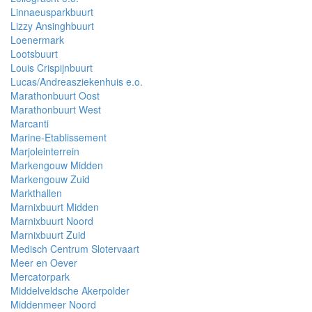
Linnaeusparkbuurt
Lizzy Ansinghbuurt
Loenermark
Lootsbuurt
Louis Crispijnbuurt
Lucas/Andreasziekenhuis e.o.
Marathonbuurt Oost
Marathonbuurt West
Marcanti
Marine-Etablissement
Marjoleinterrein
Markengouw Midden
Markengouw Zuid
Markthallen
Marnixbuurt Midden
Marnixbuurt Noord
Marnixbuurt Zuid
Medisch Centrum Slotervaart
Meer en Oever
Mercatorpark
Middelveldsche Akerpolder
Middenmeer Noord