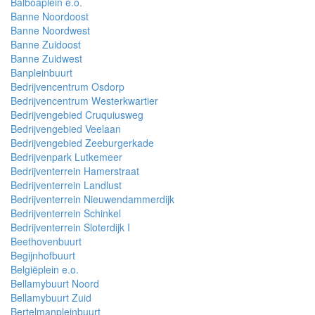
Balboaplein e.o.
Banne Noordoost
Banne Noordwest
Banne Zuidoost
Banne Zuidwest
Banpleinbuurt
Bedrijvencentrum Osdorp
Bedrijvencentrum Westerkwartier
Bedrijvengebied Cruquiusweg
Bedrijvengebied Veelaan
Bedrijvengebied Zeeburgerkade
Bedrijvenpark Lutkemeer
Bedrijventerrein Hamerstraat
Bedrijventerrein Landlust
Bedrijventerrein Nieuwendammerdijk
Bedrijventerrein Schinkel
Bedrijventerrein Sloterdijk I
Beethovenbuurt
Begijnhofbuurt
Belgiëplein e.o.
Bellamybuurt Noord
Bellamybuurt Zuid
Bertelmanpleinbuurt