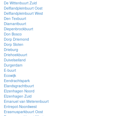
De Wittenbuurt Zuid
Delflandpleinbuurt Oost
Delflandpleinbuurt West
Den Texbuurt
Diamantbuurt
Diepenbrockbuurt
Don Bosco
Dorp Driemond
Dorp Sloten
Drieburg
Driehoekbuurt
Duivelseiland
Durgerdam
E-buurt
Ecowijk
Eendrachtspark
Elandsgrachtbuurt
Elzenhagen Noord
Elzenhagen Zuid
Emanuel van Meterenbuurt
Entrepot-Noordwest
Erasmusparkbuurt Oost