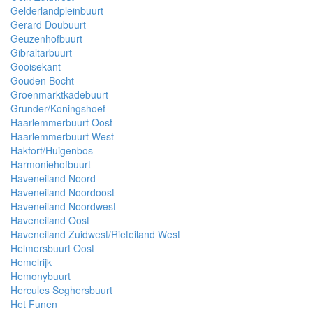
Gelderlandpleinbuurt
Gerard Doubuurt
Geuzenhofbuurt
Gibraltarbuurt
Gooisekant
Gouden Bocht
Groenmarktkadebuurt
Grunder/Koningshoef
Haarlemmerbuurt Oost
Haarlemmerbuurt West
Hakfort/Huigenbos
Harmoniehofbuurt
Haveneiland Noord
Haveneiland Noordoost
Haveneiland Noordwest
Haveneiland Oost
Haveneiland Zuidwest/Rieteiland West
Helmersbuurt Oost
Hemelrijk
Hemonybuurt
Hercules Seghersbuurt
Het Funen