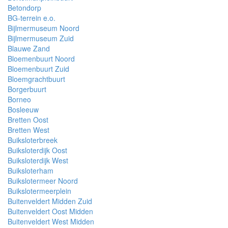
Betondorp
BG-terrein e.o.
Bijlmermuseum Noord
Bijlmermuseum Zuid
Blauwe Zand
Bloemenbuurt Noord
Bloemenbuurt Zuid
Bloemgrachtbuurt
Borgerbuurt
Borneo
Bosleeuw
Bretten Oost
Bretten West
Buiksloterbreek
Buiksloterdijk Oost
Buiksloterdijk West
Buiksloterham
Buikslotermeer Noord
Buikslotermeerplein
Buitenveldert Midden Zuid
Buitenveldert Oost Midden
Buitenveldert West Midden