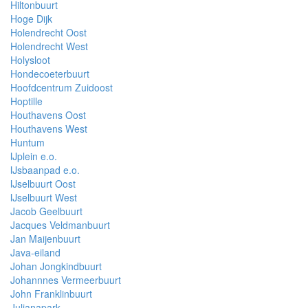
Hiltonbuurt
Hoge Dijk
Holendrecht Oost
Holendrecht West
Holysloot
Hondecoeterbuurt
Hoofdcentrum Zuidoost
Hoptille
Houthavens Oost
Houthavens West
Huntum
IJplein e.o.
IJsbaanpad e.o.
IJselbuurt Oost
IJselbuurt West
Jacob Geelbuurt
Jacques Veldmanbuurt
Jan Maijenbuurt
Java-eiland
Johan Jongkindbuurt
Johannnes Vermeerbuurt
John Franklinbuurt
Julianapark