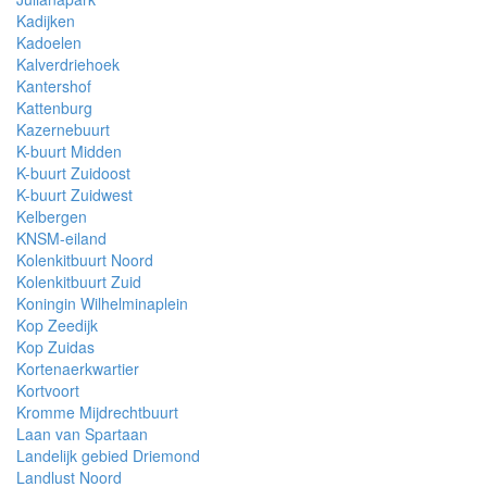
Kadijken
Kadoelen
Kalverdriehoek
Kantershof
Kattenburg
Kazernebuurt
K-buurt Midden
K-buurt Zuidoost
K-buurt Zuidwest
Kelbergen
KNSM-eiland
Kolenkitbuurt Noord
Kolenkitbuurt Zuid
Koningin Wilhelminaplein
Kop Zeedijk
Kop Zuidas
Kortenaerkwartier
Kortvoort
Kromme Mijdrechtbuurt
Laan van Spartaan
Landelijk gebied Driemond
Landlust Noord