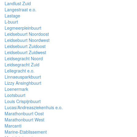
Landlust Zuid
Langestraat e.o.
Lastage
L-buurt
Legmeerpleinbuurt
Leidsebuurt Noordoost
Leidsebuurt Noordwest
Leidsebuurt Zuidoost
Leidsebuurt Zuidwest
Leidsegracht Noord
Leidsegracht Zuid
Leliegracht e.o.
Linnaeusparkbuurt
Lizzy Ansinghbuurt
Loenermark
Lootsbuurt
Louis Crispijnbuurt
Lucas/Andreasziekenhuis e.o.
Marathonbuurt Oost
Marathonbuurt West
Marcanti
Marine-Etablissement