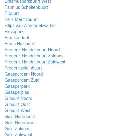
Erasmusparkbuurt West
Fannius Scholtenbuurt
F-buurt
Felix Meritisbuurt
Filips van Almondekwartier
Flevopark
Frankendael
Frans Halsbuurt
Frederik Hendrikbuurt Noord
Frederik Hendrikbuurt Zuidoost
Frederik Hendrikbuurt Zuidwest
Frederikspleinbuurt
Gaasperdam Noord
Gaasperdam Zuid
Gaasperpark
Gaasperplas
G-buurt Noord
G-buurt Oost
G-buurt West
Gein Noordoost
Gein Noordwest
Gein Zuidoost
Gein Zuidwest