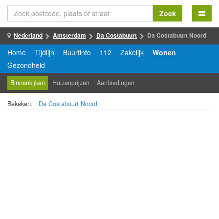
Zoek
Nederland
Amsterdam
Da Costabuurt
Da Costabuurt Noord
Home
Tijdlijn
Buurtinfo
112
Zakelijk
Wonen
Gezondheid
Binnenkijken
Huizenprijzen
Aanbiedingen
Bekeken:
Da Costabuurt Noord