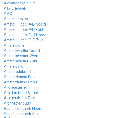
Alexanderplein e.o.
Alfa-driehoek
AMC
Amerikahaven
Amstel III deel A/B Noord
Amstel III deel A/B Zuid
Amstel III deel C/D Noord
Amstel III deel C/D Zuid
Amstelglorie
Amstelkwartier Noord
Amstelkwartier West
Amstelkwartier Zuid
Amstelpark
Amstelveldbuurt
Amsterdamse Bos
Amsterdamse Poort
Andreasterrein
Anjeliersbuurt Noord
Anjeliersbuurt Zuid
Architectenbuurt
Baanakkerspark Noord
Baanakkerspark Zuid