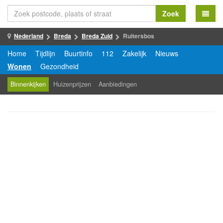
Zoek
Nederland
Breda
Breda Zuid
Ruitersbos
Home
Tijdlijn
Buurtinfo
112
Zakelijk
Nieuws
Wonen
Gezondheid
Binnenkijken
Huizenprijzen
Aanbiedingen