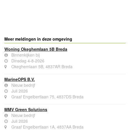
Meer meldingen in deze omgeving
Woning Okeghemlaan 5B Breda
Binnenkijken bij
Dinsdag 4-8-2026
Okeghemlaan 5B, 4837AR Breda
MarineOPS B.V.
Nieuw bedrijf
Juli 2026
Graaf Engelbertlaan 75, 4837DS Breda
MMV Green Solutions
Nieuw bedrijf
Juli 2026
Graaf Engelbertlaan 1A, 4837AA Breda