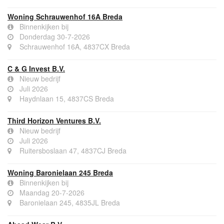
Woning Schrauwenhof 16A Breda
Binnenkijken bij
Donderdag 30-7-2026
Schrauwenhof 16A, 4837CX Breda
C & G Invest B.V.
Nieuw bedrijf
Juli 2026
Haydnlaan 15, 4837CS Breda
Third Horizon Ventures B.V.
Nieuw bedrijf
Juli 2026
Ruitersboslaan 47, 4837CJ Breda
Woning Baronielaan 245 Breda
Binnenkijken bij
Maandag 20-7-2026
Baronielaan 245, 4835JL Breda