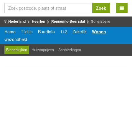
Zoek
Nederland
Heerlen
Rennemig-Beersdal
Schelsberg
Home
Tijdlijn
Buurtinfo
112
Zakelijk
Wonen
Gezondheid
Binnenkijken
Huizenprijzen
Aanbiedingen