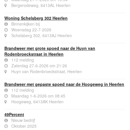
Bergerodeweg, 6413AL Heerlen
Woning Schelsberg 302 Heerlen
Binnenkijken bij
Woensdag 22-7-2026
Schelsberg 302, 6413AJ Heerlen
Brandweer met grote spoed naar de Huyn van
Rodenbroeckstraat in Heerlen
112 melding
Zaterdag 27-6-2026 om 21:26
Huyn van Rodenbroeckstraat, Heerlen
Brandweer met gepaste spoed naar de Hoogeweg in Heerlen
112 melding
Maandag 1-6-2026 om 08:45
Hoogeweg, 6413AK Heerlen
49Percent
Nieuw bedrijf
Oktober 2025