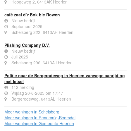
Hoogeweg 2, 6413AK Heerlen
café zaal d`r Bok bie Rowen
Nieuw bedrijf
September 2025
Schelsberg 222, 6413AH Heerlen
Plishing Company B.V.
Nieuw bedrijf
Juli 2025
Schelsberg 296, 6413AJ Heerlen
Politie naar de Bergerodeweg in Heerlen vanwege aanrijding
met letsel
112 melding
Vrijdag 20-6-2025 om 17:47
Bergerodeweg, 6413AL Heerlen
Meer woningen in Schelsberg
Meer woningen in Rennemig-Beersdal
Meer woningen in Gemeente Heerlen