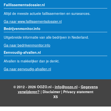
Faillissementsdossier.nl
Altijd de meeste actuele faillissementen en surseances.
Ga naar www.faillissementsdossier.nl
Bedrijvenmonitor.info
Uitgebreide informatie van alle bedrijven in Nederland.
Ga naar bedrijvenmonitor.info
Eenvoudig-afvallen.nl
Afvallen is makkelijker dan je denkt.
Ga naar eenvoudig-afvallen.nl
© 2012 - 2026 OOZO.nl -
info@oozo.nl
-
Gegevens
verwijderen?
|
Disclaimer
|
Privacy statement
XS