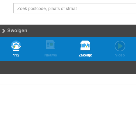
n
Swolgen
112
Nieuws
Zakelijk
Video