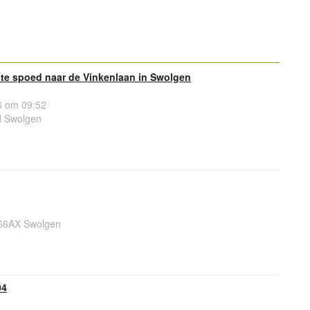
e spoed naar de Vinkenlaan in Swolgen
 om 09:52
H Swolgen
866AX Swolgen
04