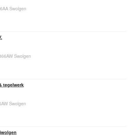
66AA Swolgen
.
5866AW Swolgen
& tegelwerk
66AW Swolgen
Swolgen