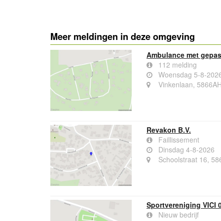
Meer meldingen in deze omgeving
Ambulance met gepast
112 melding
Woensdag 5-8-2026
Vinkenlaan, 5866A
Revakon B.V.
Faillissement
Dinsdag 4-8-2026
Schoolstraat 16, 5
Sportvereniging VICI 
Nieuw bedrijf