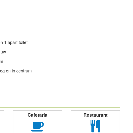
 1 apart toilet
ouw
om
eg en in centrum
powered by
Cafetaria
Restaurant