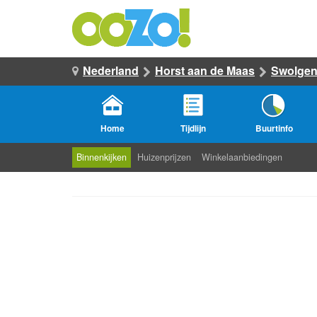
Nederland
Horst aan de Maas
Swolge
Home
Tijdlijn
Buurtinfo
Binnenkijken
Huizenprijzen
Winkelaanbiedingen