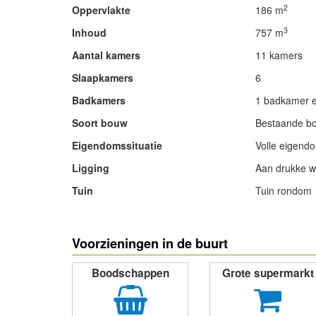
2
Oppervlakte
186 m
3
Inhoud
757 m
Aantal kamers
11 kamers
Slaapkamers
6
Badkamers
1 badkamer en
Soort bouw
Bestaande b
Eigendomssituatie
Volle eigend
Ligging
Aan drukke w
Tuin
Tuin rondom
- Advertentie -
Voorzieningen in de buurt
Boodschappen
Grote supermarkt