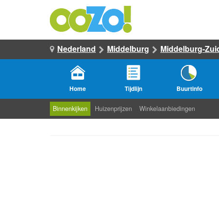
Nederland
Middelburg
Middelburg-Zui
Home
Tijdlijn
Buurtinfo
Binnenkijken
Huizenprijzen
Winkelaanbiedingen