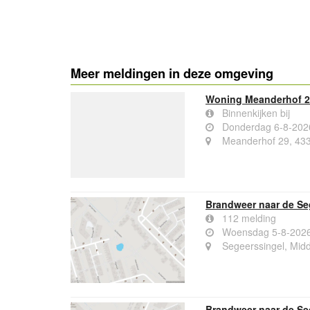
Meer meldingen in deze omgeving
Woning Meanderhof 2
Binnenkijken bij
Donderdag 6-8-202
Meanderhof 29, 43
Brandweer naar de Se
112 melding
Woensdag 5-8-2026
Segeerssingel, Mid
Brandweer naar de Se