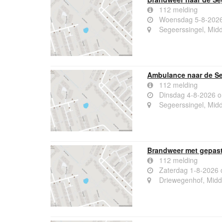
112 melding
Woensdag 5-8-2026
Segeerssingel, Mid
Ambulance naar de Se
112 melding
Dinsdag 4-8-2026 
Segeerssingel, Mid
Brandweer met gepast
112 melding
Zaterdag 1-8-2026 
Driewegenhof, Midd