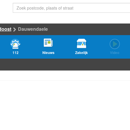
doost
Dauwendaele
112
Nieuws
Zakelijk
Video