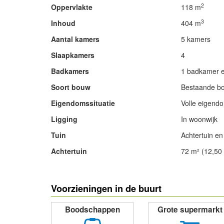
2
Oppervlakte
118 m
3
Inhoud
404 m
Aantal kamers
5 kamers
Slaapkamers
4
Badkamers
1 badkamer en
Soort bouw
Bestaande b
Eigendomssituatie
Volle eigend
Ligging
In woonwijk
Tuin
Achtertuin en
Achtertuin
72 m² (12,50
- Advertentie -
Voorzieningen in de buurt
Boodschappen
Grote supermarkt