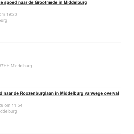
e spoed naar de Grootmede in Middelburg
om 19:20
burg
37HH Middelburg
oed naar de Roozenburglaan in Middelburg vanwege overval
6 om 11:54
ddelburg