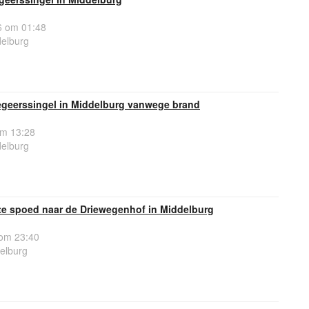
 om 01:48
delburg
geerssingel in Middelburg vanwege brand
om 13:28
delburg
e spoed naar de Driewegenhof in Middelburg
om 23:40
elburg