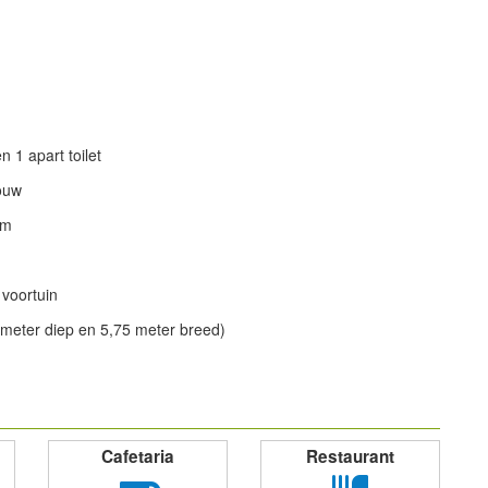
 1 apart toilet
ouw
om
 voortuin
 meter diep en 5,75 meter breed)
powered by
Cafetaria
Restaurant