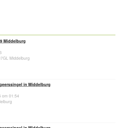
9 Middelburg
6
37GL Middelburg
geerssingel in Middelburg
 om 01:54
delburg
geerssingel in Middelburg