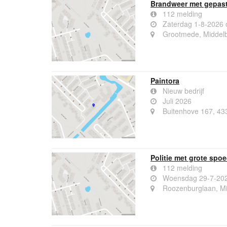
Brandweer met gepast
112 melding
Zaterdag 1-8-2026 
Grootmede, Middel
Paintora
Nieuw bedrijf
Juli 2026
Buitenhove 167, 43
Politie met grote sp
112 melding
Woensdag 29-7-202
Roozenburglaan, Mi