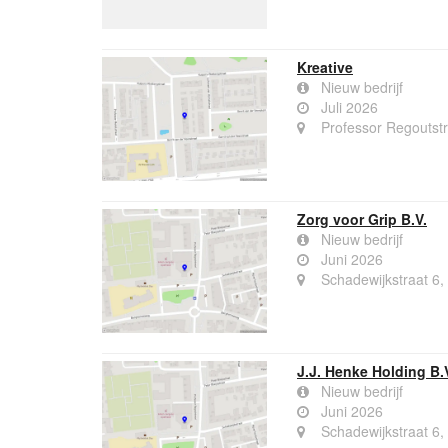
Kreative
Nieuw bedrijf
Juli 2026
Professor Regoutst
Zorg voor Grip B.V.
Nieuw bedrijf
Juni 2026
Schadewijkstraat 6
J.J. Henke Holding B.
Nieuw bedrijf
Juni 2026
Schadewijkstraat 6