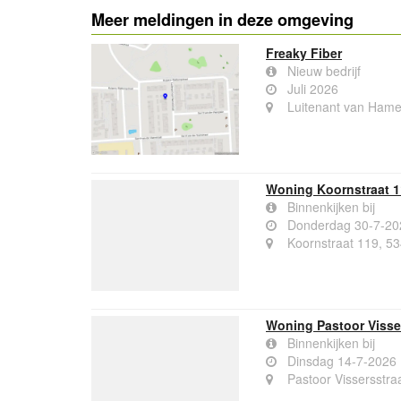
Meer meldingen in deze omgeving
Freaky Fiber
Nieuw bedrijf
Juli 2026
Luitenant van Hame
Woning Koornstraat 
Binnenkijken bij
Donderdag 30-7-20
Koornstraat 119, 5
Woning Pastoor Visse
Binnenkijken bij
Dinsdag 14-7-2026
Pastoor Vissersstra