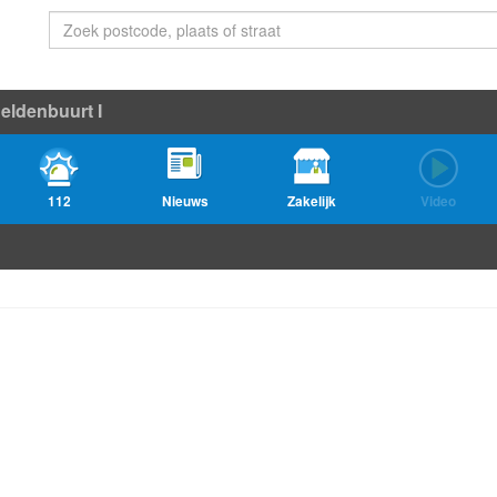
eldenbuurt I
112
Nieuws
Zakelijk
Video