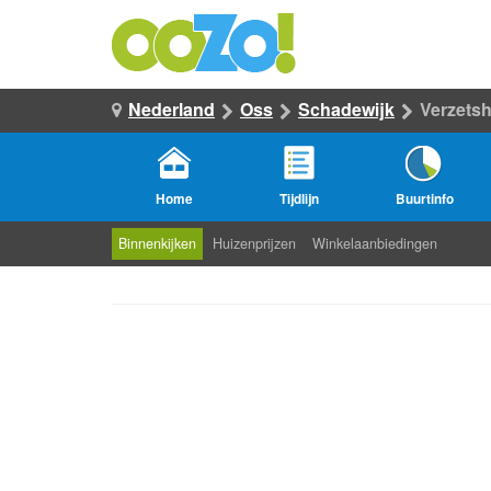
Nederland
Oss
Schadewijk
Verzetsh
Home
Tijdlijn
Buurtinfo
Binnenkijken
Huizenprijzen
Winkelaanbiedingen