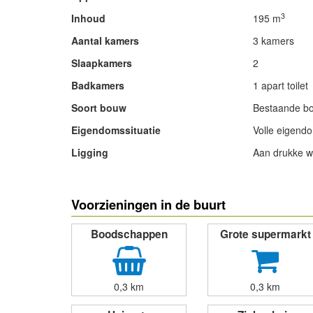
3
Inhoud
195 m
Aantal kamers
3 kamers
Slaapkamers
2
Badkamers
1 apart toilet
Soort bouw
Bestaande b
Eigendomssituatie
Volle eigend
Ligging
Aan drukke we
- Advertentie -
Voorzieningen in de buurt
Boodschappen
Grote supermarkt
0,3 km
0,3 km