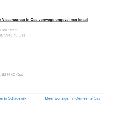
or Vissersstraat in Oss vanwege ongeval met letsel
 om 19:25
aat, 5348PG Oss
0, 5348BC Oss
n in Schadewijk
Meer woningen in Gemeente Oss