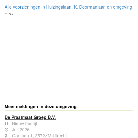
0,8 km
0,3 km
Alle voorzieningen in Huizingalaan, K. Doormanlaan en omgeving
--%>
Meer meldingen in deze omgeving
De Praatmaat Groep B.V.
Nieuw bedrijf
Juli 2026