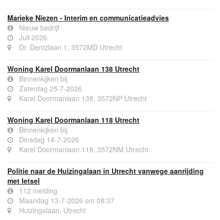
Oortlaan 1, 3572ZM Utrecht
Marieke Niezen - Interim en communicatieadvies
Nieuw bedrijf
Juli 2026
Dr. Dentzlaan 1, 3572MD Utrecht
Woning Karel Doormanlaan 138 Utrecht
Binnenkijken bij
Zaterdag 25-7-2026
Karel Doormanlaan 138, 3572NP Utrecht
Woning Karel Doormanlaan 118 Utrecht
Binnenkijken bij
Dinsdag 14-7-2026
Karel Doormanlaan 118, 3572NM Utrecht
Politie naar de Huizingalaan in Utrecht vanwege aanrijding
met letsel
112 melding
Maandag 13-7-2026 om 08:37