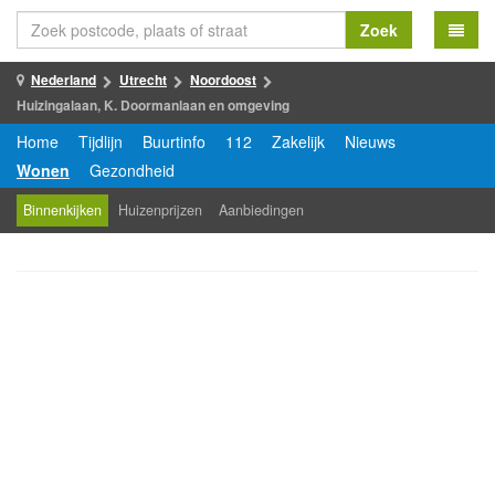
Zoek
Nederland
Utrecht
Noordoost
Huizingalaan, K. Doormanlaan en omgeving
Home
Tijdlijn
Buurtinfo
112
Zakelijk
Nieuws
Wonen
Gezondheid
Binnenkijken
Huizenprijzen
Aanbiedingen