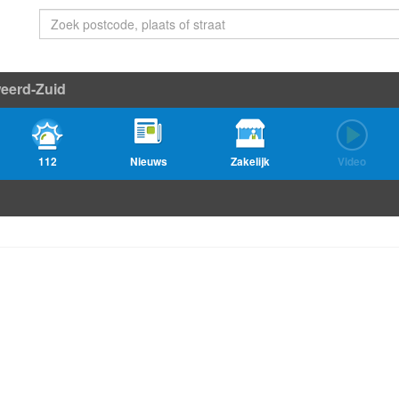
weerd-Zuid
112
Nieuws
Zakelijk
Video