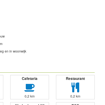
ouw
om
eg en in woonwijk
powered by
Cafetaria
Restaurant
0,2 km
0,2 km