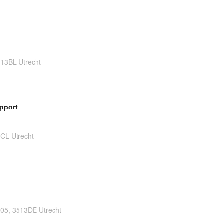
513BL Utrecht
pport
3CL Utrecht
205, 3513DE Utrecht