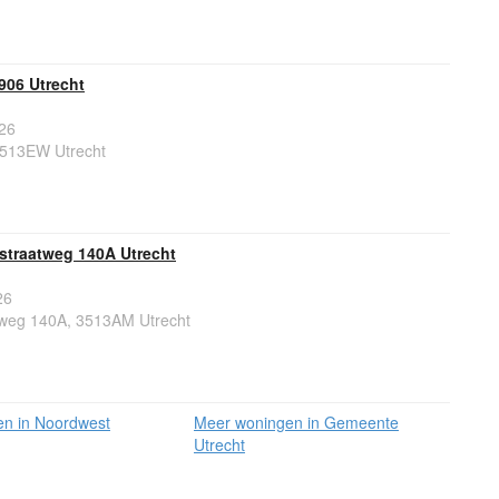
906 Utrecht
26
3513EW Utrecht
traatweg 140A Utrecht
26
weg 140A, 3513AM Utrecht
n in Noordwest
Meer woningen in Gemeente
Utrecht