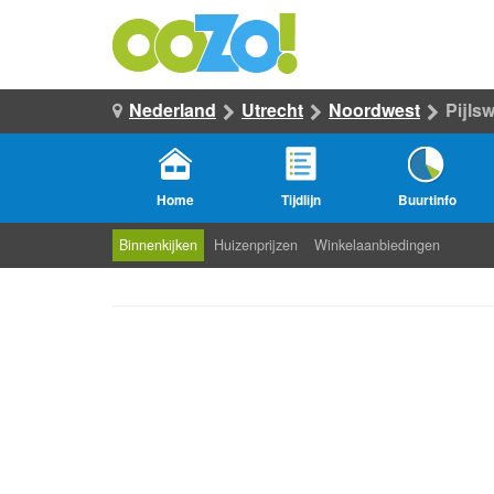
Nederland
Utrecht
Noordwest
Pijls
Home
Tijdlijn
Buurtinfo
Binnenkijken
Huizenprijzen
Winkelaanbiedingen