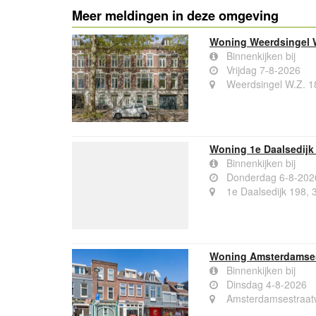
Meer meldingen in deze omgeving
Woning Weerdsingel W
Binnenkijken bij
Vrijdag 7-8-2026
Weerdsingel W.Z. 1
Woning 1e Daalsedijk 
Binnenkijken bij
Donderdag 6-8-202
1e Daalsedijk 198, 
Woning Amsterdamses
Binnenkijken bij
Dinsdag 4-8-2026
Amsterdamsestraatw