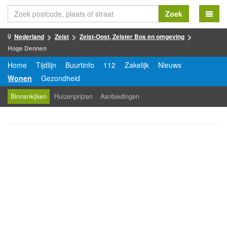
Zoek
Nederland
Zeist
Zeist-Oost, Zeister Bos en omgeving
Hoge Dennen
Home
Tijdlijn
Buurtinfo
112
Zakelijk
Nieuws
Wonen
Gezondheid
Binnenkijken
Huizenprijzen
Aanbiedingen