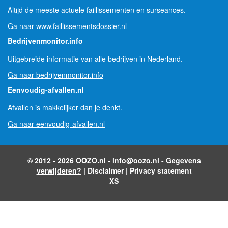
Altijd de meeste actuele faillissementen en surseances.
Ga naar www.faillissementsdossier.nl
Bedrijvenmonitor.info
Uitgebreide informatie van alle bedrijven in Nederland.
Ga naar bedrijvenmonitor.info
Eenvoudig-afvallen.nl
Afvallen is makkelijker dan je denkt.
Ga naar eenvoudig-afvallen.nl
© 2012 - 2026 OOZO.nl -
info@oozo.nl
-
Gegevens
verwijderen?
|
Disclaimer
|
Privacy statement
XS