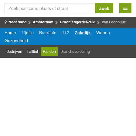
Zoek
Nederland
Amsterdam
Grachtengordel-Zuid
Van Loonbuurt
Home
Tijdlijn
Buurtinfo
112
Zakelijk
Wonen
Gezondheid
Bedrijven
Failliet
Panden
Brancheverdeling