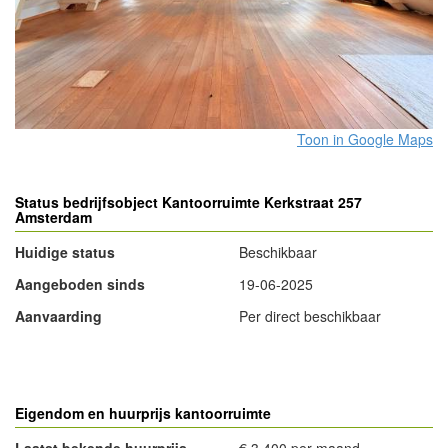
Toon in Google Maps
Status bedrijfsobject Kantoorruimte Kerkstraat 257
Amsterdam
Huidige status
Beschikbaar
Aangeboden sinds
19-06-2025
Aanvaarding
Per direct beschikbaar
- Advertentie -
powered by
powered by
Eigendom en huurprijs kantoorruimte
Laatst bekende huurprijs
€ 3.400 per maand