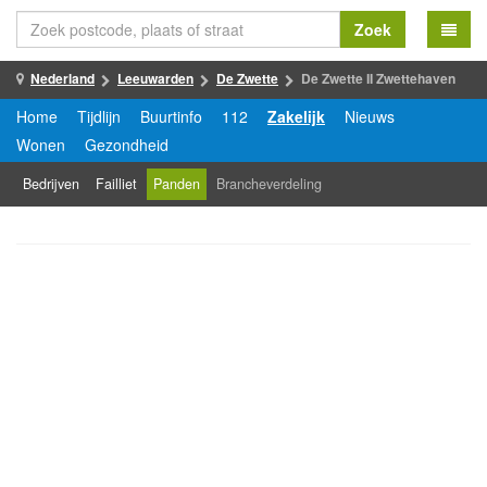
Zoek
Nederland
Leeuwarden
De Zwette
De Zwette II Zwettehaven
Home
Tijdlijn
Buurtinfo
112
Zakelijk
Nieuws
Wonen
Gezondheid
Bedrijven
Failliet
Panden
Brancheverdeling