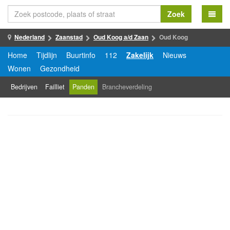
Zoek
Nederland
Zaanstad
Oud Koog a/d Zaan
Oud Koog
Home
Tijdlijn
Buurtinfo
112
Zakelijk
Nieuws
Wonen
Gezondheid
Bedrijven
Failliet
Panden
Brancheverdeling