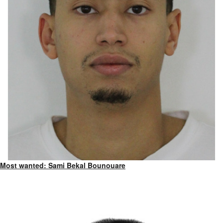
Most wanted: Sami Bekal Bounouare