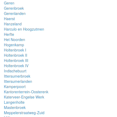
Geren
Gerenbroek
Gerenlanden
Haerst
Hanzeland
Harculo en Hoogzutmen
Herfte
Het Noorden
Hogenkamp
Holtenbroek I
Holtenbroek II
Holtenbroek III
Holtenbroek IV
Indischebuurt
Ittersumerbroek
Ittersumerlanden
Kamperpoort
Kantorenterrein-Oosterenk
Katerveer-Engelse Werk
Langenholte
Mastenbroek
Meppelerstraatweg-Zuid