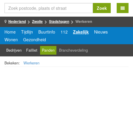
Zoek
Nederland
Zwolle
Stadshagen
Werkeren
Home
Tijdlijn
Buurtinfo
112
Zakelijk
Nieuws
Wonen
Gezondheid
Bedrijven
Failliet
Panden
Brancheverdeling
Bekeken:
Werkeren