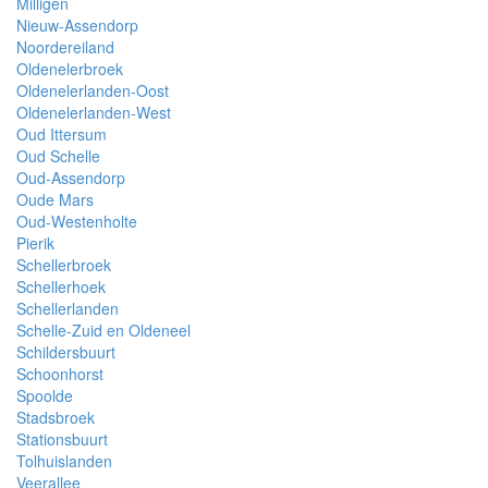
Milligen
Nieuw-Assendorp
Noordereiland
Oldenelerbroek
Oldenelerlanden-Oost
Oldenelerlanden-West
Oud Ittersum
Oud Schelle
Oud-Assendorp
Oude Mars
Oud-Westenholte
Pierik
Schellerbroek
Schellerhoek
Schellerlanden
Schelle-Zuid en Oldeneel
Schildersbuurt
Schoonhorst
Spoolde
Stadsbroek
Stationsbuurt
Tolhuislanden
Veerallee