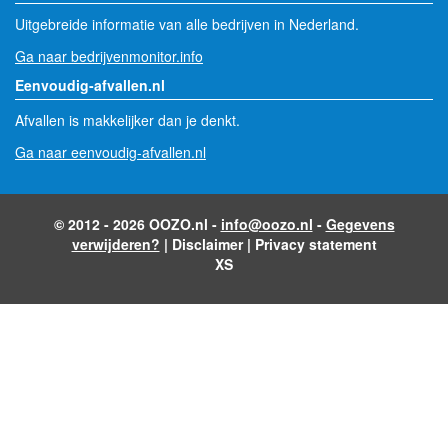
Uitgebreide informatie van alle bedrijven in Nederland.
Ga naar bedrijvenmonitor.info
Eenvoudig-afvallen.nl
Afvallen is makkelijker dan je denkt.
Ga naar eenvoudig-afvallen.nl
© 2012 - 2026 OOZO.nl -
info@oozo.nl
-
Gegevens
verwijderen?
|
Disclaimer
|
Privacy statement
XS