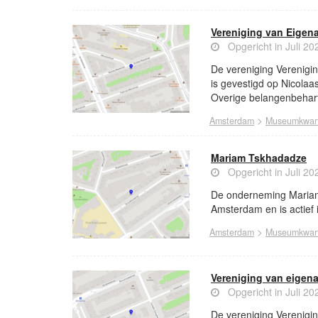
Vereniging van Eigen
Opgericht in Juli 20
De vereniging Verenigi
is gevestigd op Nicolaa
Overige belangenbeharti
>
Amsterdam
Museumkwart
Mariam Tskhadadze
Opgericht in Juli 20
De onderneming Mariam 
Amsterdam en is actief 
>
Amsterdam
Museumkwart
Vereniging van eigen
Opgericht in Juli 20
De vereniging Verenigi