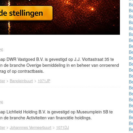
Ba
B
B
B
B
Ba
B
Be
26
Be
Be
p DWR Vastgoed B.V. is gevestigd op J.J. Viottastraat 35 te
B
 in de branche Overige bemiddeling in en beheer van onroerend
Be
ag of op contractbasis.
Be
>
>
ier
Banpleinbuurt
1071JP
Be
Be
Be
Be
26
B
Be
p Lichfield Holding B.V. is gevestigd op Museumplein 5B te
Be
n de branche Activiteiten van financiële holdings.
Be
>
>
ier
Johannnes Vermeerbuurt
1071DJ
Be