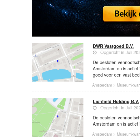
DWR Vastgoed B.V.
Opgericht in Juli 20
De besloten vennootscha
Amsterdam en is actief
goed voor een vast bedr
>
Amsterdam
Museumkwart
Lichfield Holding B.V.
Opgericht in Juli 20
De besloten vennootscha
Amsterdam en is actief i
>
Amsterdam
Museumkwart