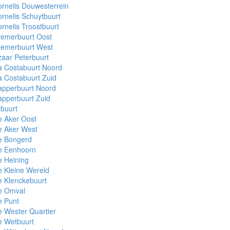
rnelis Douwesterrein
rnelis Schuytbuurt
rnelis Troostbuurt
remerbuurt Oost
remerbuurt West
aar Peterbuurt
a Costabuurt Noord
 Costabuurt Zuid
apperbuurt Noord
pperbuurt Zuid
buurt
e Aker Oost
e Aker West
e Bongerd
e Eenhoorn
 Heining
 Kleine Wereld
 Klenckebuurt
e Omval
e Punt
 Wester Quartier
e Wetbuurt