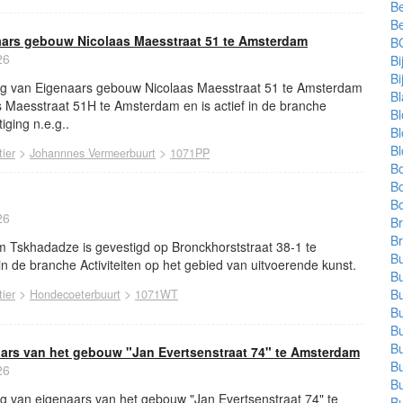
Be
B
aars gebouw Nicolaas Maesstraat 51 te Amsterdam
BG
26
B
B
ng van Eigenaars gebouw Nicolaas Maesstraat 51 te Amsterdam
B
s Maesstraat 51H te Amsterdam en is actief in de branche
B
ging n.e.g..
B
B
>
>
ier
Johannnes Vermeerbuurt
1071PP
Bo
B
B
26
Br
Br
Tskhadadze is gevestigd op Bronckhorststraat 38-1 te
Bu
in de branche Activiteiten op het gebied van uitvoerende kunst.
Bu
>
>
Bu
ier
Hondecoeterbuurt
1071WT
Bu
Bu
Bu
aars van het gebouw "Jan Evertsenstraat 74" te Amsterdam
Bu
26
Bu
ng van eigenaars van het gebouw "Jan Evertsenstraat 74" te
Bu