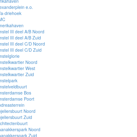
rikahaven
exanderplein e.o.
fa-driehoek
MC
merikahaven
stel III deel A/B Noord
stel III deel A/B Zuid
stel III deel C/D Noord
stel III deel C/D Zuid
stelglorie
stelkwartier Noord
stelkwartier West
stelkwartier Zuid
mstelpark
stelveldbuurt
msterdamse Bos
msterdamse Poort
dreasterrein
jeliersbuurt Noord
jeliersbuurt Zuid
chitectenbuurt
aanakkerspark Noord
aanakkerspark Zuid