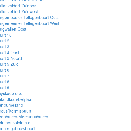
itenveldert Zuidoost
itenveldert Zuidwest
rgemeester Tellegenbuurt Oost
rgemeester Tellegenbuurt West
rgwallen Oost
urt 10
urt 2
urt 3
urt 4 Oost
urt 5 Noord
urt 5 Zuid
urt 6
urt 7
urt 8
urt 9
yskade e.o.
landlaan/Lelylaan
entrumeiland
rcus/Kermisbuurt
oenhaven/Mercuriushaven
lumbusplein e.o.
oncertgebouwbuurt