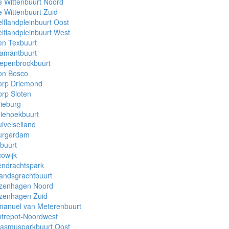
 Wittenbuurt Noord
 Wittenbuurt Zuid
lflandpleinbuurt Oost
lflandpleinbuurt West
en Texbuurt
iamantbuurt
iepenbrockbuurt
on Bosco
orp Driemond
rp Sloten
ieburg
iehoekbuurt
ivelseiland
urgerdam
buurt
owijk
endrachtspark
andsgrachtbuurt
lzenhagen Noord
lzenhagen Zuid
manuel van Meterenbuurt
ntrepot-Noordwest
rasmusparkbuurt Oost