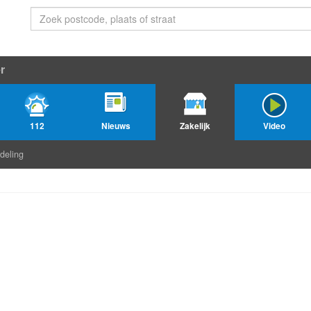
r
112
Nieuws
Zakelijk
Video
deling