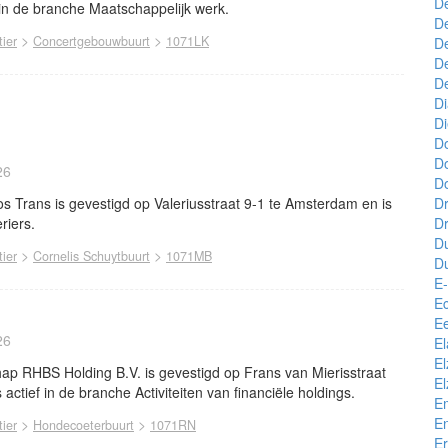
De
in de branche Maatschappelijk werk.
De
>
>
ier
Concertgebouwbuurt
1071LK
De
De
D
D
D
D
D
26
Do
Trans is gevestigd op Valeriusstraat 9-1 te Amsterdam en is
Dr
riers.
Dr
Du
>
>
ier
Cornelis Schuytbuurt
1071MB
D
E-
Ec
E
26
El
E
ap RHBS Holding B.V. is gevestigd op Frans van Mierisstraat
E
ctief in de branche Activiteiten van financiële holdings.
E
E
>
>
ier
Hondecoeterbuurt
1071RN
E