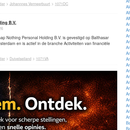
Af
>
>
ier
Johannnes Vermeerbuurt
1071DC
Al
Al
A
ing B.V.
A
26
Am
Am
ap Nothing Personal Holding B.V. is gevestigd op Balthasar
Am
sterdam en is actief in de branche Activiteiten van financiële
Am
Am
>
>
ier
Duivelseiland
1071VA
Am
Am
Am
A
Am
A
A
An
An
An
Ar
B
B