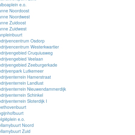
lboaplein e.o.
anne Noordoost
anne Noordwest
anne Zuidoost
anne Zuidwest
npleinbuurt
edrijvencentrum Osdorp
drijvencentrum Westerkwartier
drijvengebied Cruquiusweg
drijvengebied Veelaan
edrijvengebied Zeeburgerkade
drijvenpark Lutkemeer
drijventerrein Hamerstraat
drijventerrein Landlust
drijventerrein Nieuwendammerdijk
drijventerrein Schinkel
drijventerrein Sloterdijk I
eethovenbuurt
gijnhofbuurt
lgiëplein e.o.
llamybuurt Noord
llamybuurt Zuid