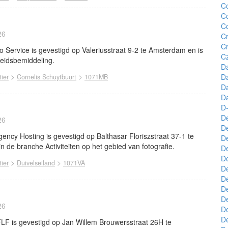
Co
Co
Co
26
C
C
Service is gevestigd op Valeriusstraat 9-2 te Amsterdam en is
Cz
beidsbemiddeling.
D
>
>
Da
ier
Cornelis Schuytbuurt
1071MB
D
Da
D-
D
26
D
ncy Hosting is gevestigd op Balthasar Floriszstraat 37-1 te
D
n de branche Activiteiten op het gebied van fotografie.
D
De
>
>
ier
Duivelseiland
1071VA
De
De
D
D
26
De
D
LFLF is gevestigd op Jan Willem Brouwersstraat 26H te