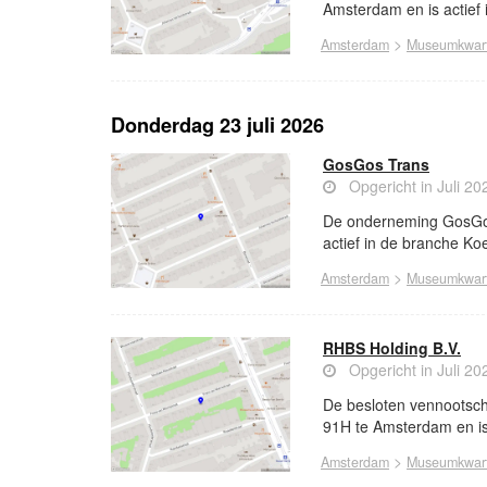
Amsterdam en is actief 
>
Amsterdam
Museumkwart
Donderdag 23 juli 2026
GosGos Trans
Opgericht in Juli 20
De onderneming GosGos 
actief in de branche Koe
>
Amsterdam
Museumkwart
RHBS Holding B.V.
Opgericht in Juli 20
De besloten vennootsch
91H te Amsterdam en is a
>
Amsterdam
Museumkwart