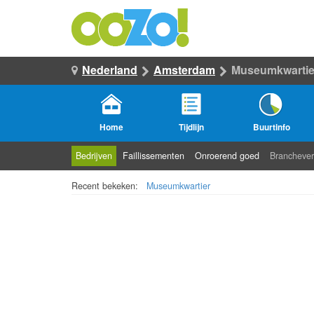
Nederland
Amsterdam
Museumkwartie
Home
Tijdlijn
Buurtinfo
Bedrijven
Faillissementen
Onroerend goed
Branchever
Recent bekeken:
Museumkwartier