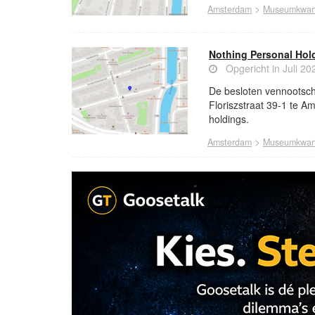
>
Amsterdam
Museumkwart
Nothing Personal Hold
Opgericht in Juli 20
De besloten vennootsch
Floriszstraat 39-1 te Am
holdings.
>
Amsterdam
Museumkwart