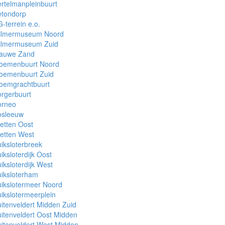
rtelmanpleinbuurt
etondorp
-terrein e.o.
ijlmermuseum Noord
ijlmermuseum Zuid
lauwe Zand
loemenbuurt Noord
loemenbuurt Zuid
loemgrachtbuurt
rgerbuurt
orneo
osleeuw
etten Oost
etten West
iksloterbreek
iksloterdijk Oost
iksloterdijk West
iksloterham
ikslotermeer Noord
ikslotermeerplein
itenveldert Midden Zuid
itenveldert Oost Midden
itenveldert West Midden