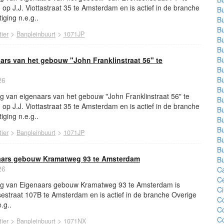
op J.J. Viottastraat 35 te Amsterdam en is actief in de branche
Bu
ging n.e.g..
Bu
Bu
>
>
ier
Banpleinbuurt
1071JP
Bu
Bu
Bu
ars van het gebouw "John Franklinstraat 56" te
Bu
Bu
26
Bu
g van eigenaars van het gebouw "John Franklinstraat 56" te
Bu
op J.J. Viottastraat 35 te Amsterdam en is actief in de branche
Bu
ging n.e.g..
Bu
Bu
>
>
ier
Banpleinbuurt
1071JP
Bu
Bu
naars gebouw Kramatweg 93 te Amsterdam
Bu
26
Ca
C
ing van Eigenaars gebouw Kramatweg 93 te Amsterdam is
Ci
estraat 107B te Amsterdam en is actief in de branche Overige
C
.g..
Co
C
>
>
ier
Banpleinbuurt
1071NX