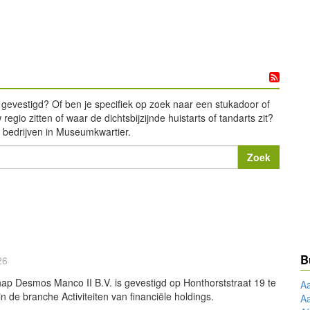
 gevestigd? Of ben je specifiek op zoek naar een stukadoor of
egio zitten of waar de dichtsbijzijnde huistarts of tandarts zit?
) bedrijven in Museumkwartier.
B
26
ap Desmos Manco II B.V. is gevestigd op Honthorststraat 19 te
A
n de branche Activiteiten van financiële holdings.
A