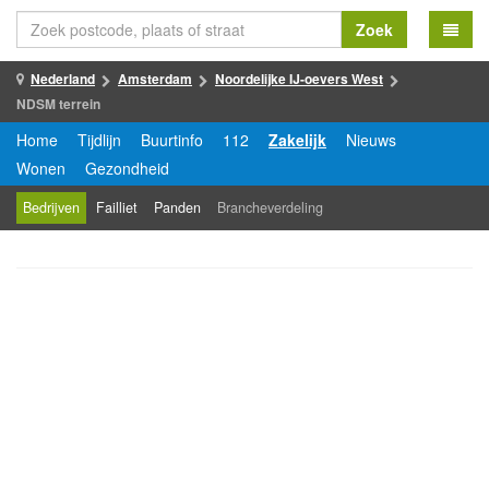
Zoek
Nederland
Amsterdam
Noordelijke IJ-oevers West
NDSM terrein
Home
Tijdlijn
Buurtinfo
112
Zakelijk
Nieuws
Wonen
Gezondheid
Bedrijven
Failliet
Panden
Brancheverdeling