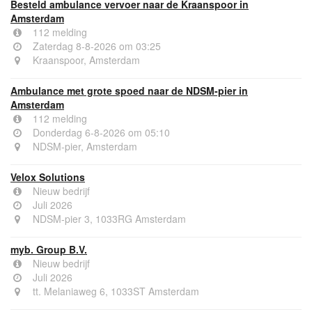
Besteld ambulance vervoer naar de Kraanspoor in
Amsterdam
112 melding
Zaterdag 8-8-2026 om 03:25
Kraanspoor, Amsterdam
Ambulance met grote spoed naar de NDSM-pier in
Amsterdam
112 melding
Donderdag 6-8-2026 om 05:10
NDSM-pier, Amsterdam
Velox Solutions
Nieuw bedrijf
Juli 2026
NDSM-pier 3, 1033RG Amsterdam
myb. Group B.V.
Nieuw bedrijf
Juli 2026
tt. Melaniaweg 6, 1033ST Amsterdam