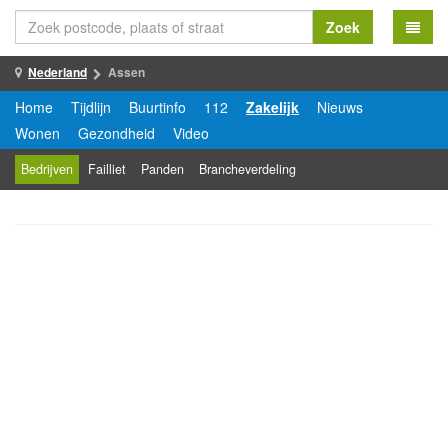
Zoek
Nederland
Assen
Home
Tijdlijn
Buurtinfo
112
Zakelijk
Nieuws
Wonen
Gezondheid
Video
Bedrijven
Failliet
Panden
Brancheverdeling