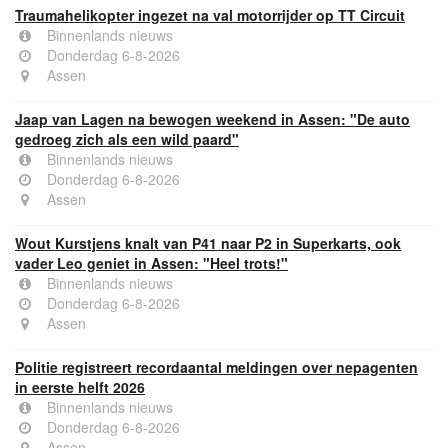
Traumahelikopter ingezet na val motorrijder op TT Circuit
Binnenlands nieuws
Donderdag 6-8-2026
Assen
Jaap van Lagen na bewogen weekend in Assen: "De auto
gedroeg zich als een wild paard"
Binnenlands nieuws
Donderdag 6-8-2026
Assen
Wout Kurstjens knalt van P41 naar P2 in Superkarts, ook
vader Leo geniet in Assen: "Heel trots!"
Binnenlands nieuws
Donderdag 6-8-2026
Assen
Politie registreert recordaantal meldingen over nepagenten
in eerste helft 2026
Binnenlands nieuws
Donderdag 6-8-2026
Assen