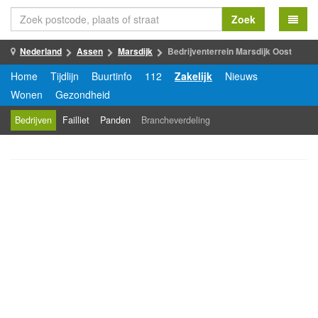
Zoek
Nederland
Assen
Marsdijk
Bedrijventerrein Marsdijk Oost
Home
Tijdlijn
Buurtinfo
112
Zakelijk
Nieuws
Wonen
Gezondheid
Bedrijven
Failliet
Panden
Brancheverdeling