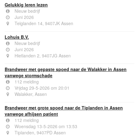
Gelukkig leren lezen
Nieuw bedrijf
Juni 2026
Telglanden 14, 9407JK Assen
Lohuis B.V.
Nieuw bedrijf
Juni 2026
Hietlanden 2, 9407JG Assen
Brandweer met gepaste spoed naar de Walakker in Assen
vanwege stormschade
112 melding
Vrijdag 29-5-2026 om 20:01
Walakker, Assen
Brandweer met grote spoed naar de Tiplanden in Assen
vanwege afhijsen patient
112 melding
Woensdag 13-5-2026 om 13:53
Tiplanden, 9407PD Assen