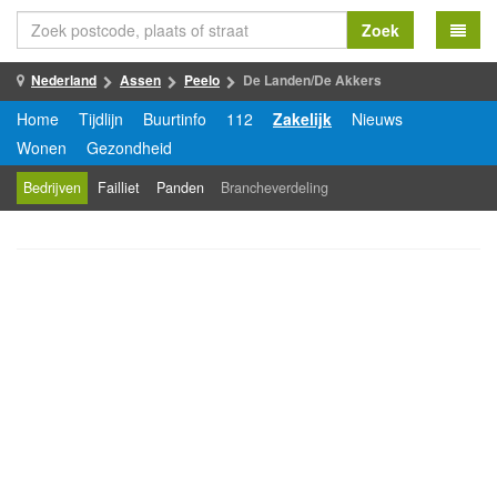
Zoek
Nederland
Assen
Peelo
De Landen/De Akkers
Home
Tijdlijn
Buurtinfo
112
Zakelijk
Nieuws
Wonen
Gezondheid
Bedrijven
Failliet
Panden
Brancheverdeling