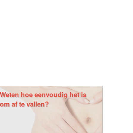
Weten hoe eenvoudig het is
om af te vallen?