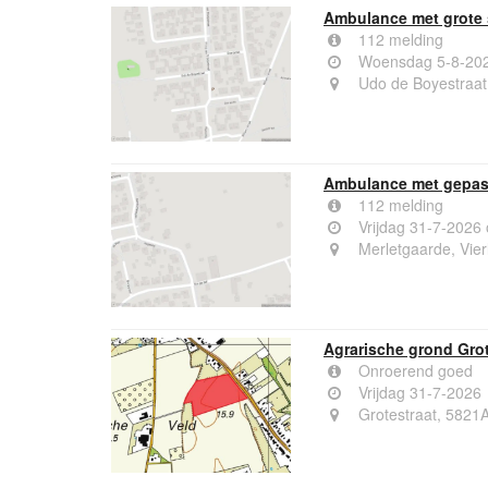
Ambulance met grote 
112 melding
Woensdag 5-8-202
Udo de Boyestraat
Ambulance met gepast
112 melding
Vrijdag 31-7-2026
Merletgaarde, Vier
Agrarische grond Grot
Onroerend goed
Vrijdag 31-7-2026
Grotestraat, 5821A