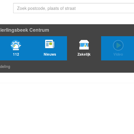
ierlingsbeek Centrum
112
Nieuws
Zakelijk
Video
deling