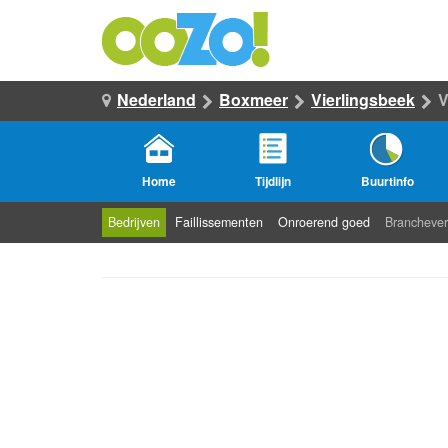
Nederland
Boxmeer
Vierlingsbeek
V
Home
Tijdlijn
Buurtinfo
Bedrijven
Faillissementen
Onroerend goed
Branchever