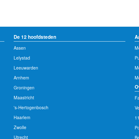
De 12 hoofdsteden
A
Assen
Me
Lelystad
Pu
Leeuwarden
M
Arnhem
Me
O
Groningen
Maastricht
Fa
's-Hertogenbosch
V
Haarlem
1
Zwolle
Po
Utrecht
Be