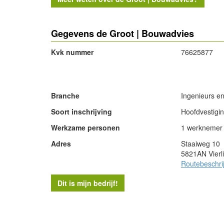
Gegevens de Groot | Bouwadvies
Kvk nummer
76625877
- Advertentie -
Branche
Ingenieurs en
Soort inschrijving
Hoofdvestigi
Werkzame personen
1 werknemer
Adres
Staaiweg 10
5821AN Vierl
Routebeschri