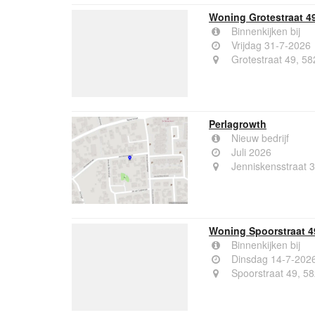
Woning Grotestraat 49
Binnenkijken bij
Vrijdag 31-7-2026
Grotestraat 49, 58
Perlagrowth
Nieuw bedrijf
Juli 2026
Jenniskensstraat 3
Woning Spoorstraat 4
Binnenkijken bij
Dinsdag 14-7-202
Spoorstraat 49, 58