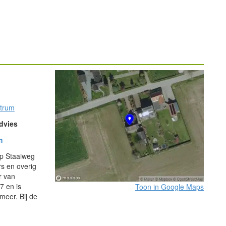
ntrum
dvies
m
op Staaiweg
rs en overig
r van
7 en is
Toon in Google Maps
meer. Bij de