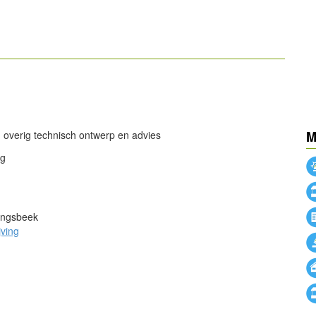
powered by
powered by
 overig technisch ontwerp en advies
M
ng
ingsbeek
jving