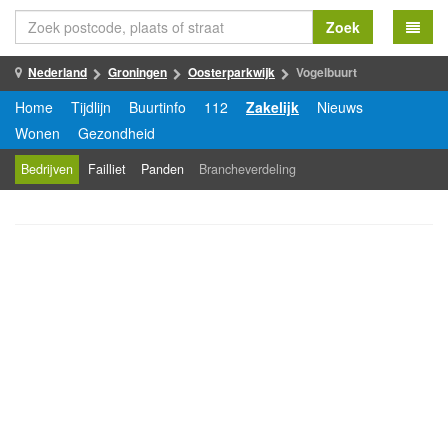
Zoek
Nederland
Groningen
Oosterparkwijk
Vogelbuurt
Home
Tijdlijn
Buurtinfo
112
Zakelijk
Nieuws
Wonen
Gezondheid
Bedrijven
Failliet
Panden
Brancheverdeling