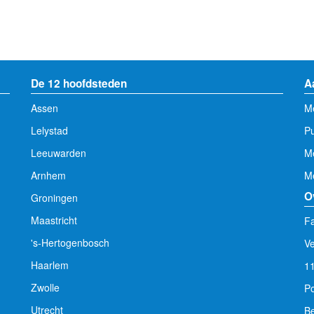
De 12 hoofdsteden
A
Assen
Me
Lelystad
Pu
Leeuwarden
M
Arnhem
Me
O
Groningen
Maastricht
Fa
's-Hertogenbosch
V
Haarlem
1
Zwolle
Po
Utrecht
Be