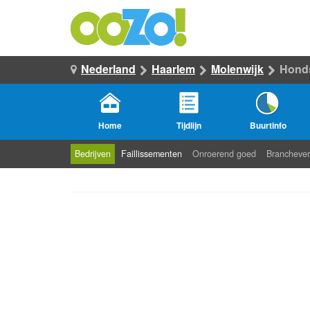
Nederland
Haarlem
Molenwijk
Hond
Home
Tijdlijn
Buurtinfo
Bedrijven
Faillissementen
Onroerend goed
Branchever