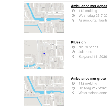
Ambulance met gepas
112 melding
Woensdag 29-7-20
Assumburg, Haarl
KIDesign
Nieuw bedrijf
Juli 2026
Balgzand 11, 203
Ambulance met grote 
112 melding
Dinsdag 21-7-202
Watermolenplants