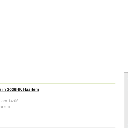
r in 2036HK Haarlem
 om 14:06
arlem