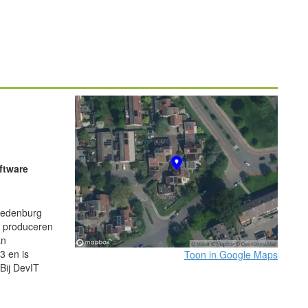
ftware
redenburg
, produceren
an
3 en is
Toon in Google Maps
Bij DevIT