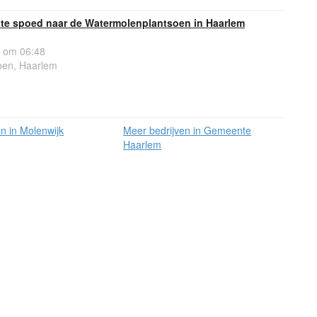
e spoed naar de Watermolenplantsoen in Haarlem
 om 06:48
oen, Haarlem
n in Molenwijk
Meer bedrijven in Gemeente
Haarlem