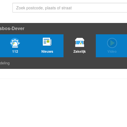
sbos-Dever
112
Nieuws
Zakelijk
Video
deling