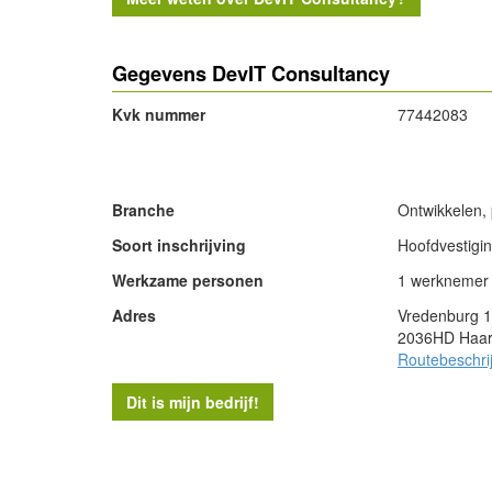
Gegevens DevIT Consultancy
Kvk nummer
77442083
- Advertentie -
Branche
Ontwikkelen,
Soort inschrijving
Hoofdvestigi
Werkzame personen
1 werknemer
Adres
Vredenburg 
2036HD Haa
Routebeschri