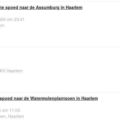
te spoed naar de Assumburg in Haarlem
26 om 23:41
em
6KV Haarlem
spoed naar de Watermolenplantsoen in Haarlem
6 om 11:03
oen, Haarlem