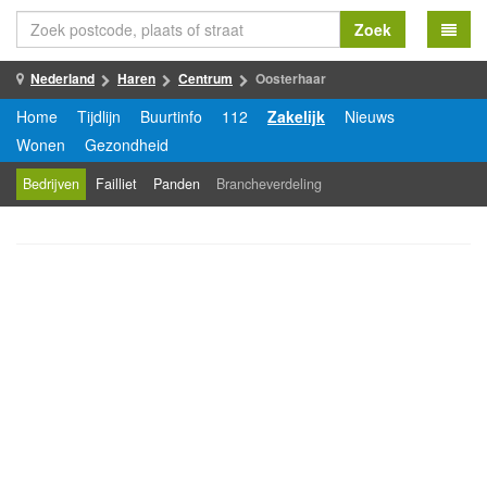
Zoek
Nederland
Haren
Centrum
Oosterhaar
Home
Tijdlijn
Buurtinfo
112
Zakelijk
Nieuws
Wonen
Gezondheid
Bedrijven
Failliet
Panden
Brancheverdeling