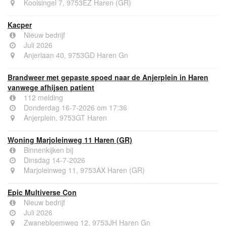
Kooisingel 7, 9753EZ Haren (GR)
Kacper
Nieuw bedrijf
Juli 2026
Anjerlaan 40, 9753GD Haren Gn
Brandweer met gepaste spoed naar de Anjerplein in Haren
vanwege afhijsen patient
112 melding
Donderdag 16-7-2026 om 17:36
Anjerplein, 9753GT Haren
Woning Marjoleinweg 11 Haren (GR)
Binnenkijken bij
Dinsdag 14-7-2026
Marjoleinweg 11, 9753AX Haren (GR)
Epic Multiverse Con
Nieuw bedrijf
Juli 2026
Zwanebloemweg 12, 9753JH Haren Gn