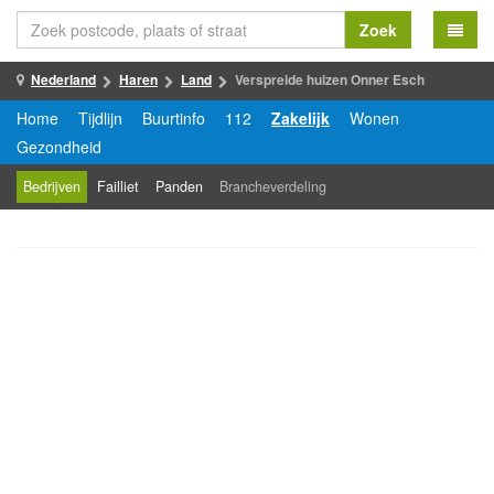
Zoek
Nederland
Haren
Land
Verspreide huizen Onner Esch
Home
Tijdlijn
Buurtinfo
112
Zakelijk
Wonen
Gezondheid
Bedrijven
Failliet
Panden
Brancheverdeling