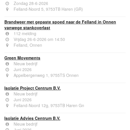
Zondag 28-6-2026
Felland-Noord 5, 9753TB Haren (GR)
Brandweer met gepaste spoed naar de Felland in Onnen
vanwege stankoverlast
112 melding
Vrijdag 26-6-2026 om 14:50
Felland, Onnen
Green Movements
Nieuw bedrijf
Juni 2026
Appelbergenweg 1, 9755TS Onnen
Isolatie Project Centrum B.V.
Nieuw bedrijf
Juni 2026
Felland-Noord 12g, 9753TB Haren Gn
Isolatie Advies Centrum B.V.
Nieuw bedrijf
Juni 2026