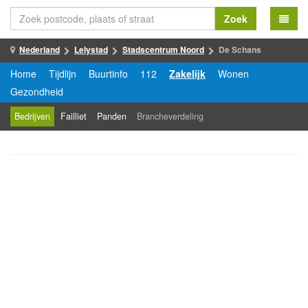
Zoek
Nederland
Lelystad
Stadscentrum Noord
De Schans
Home
Tijdlijn
Buurtinfo
112
Zakelijk
Wonen
Gezondheid
Bedrijven
Failliet
Panden
Brancheverdeling