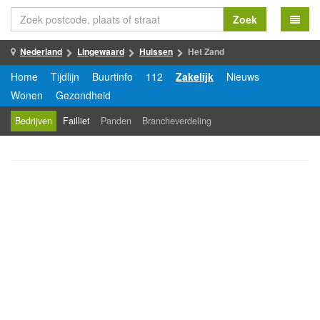
Zoek
Nederland
Lingewaard
Huissen
Het Zand
Home
Tijdlijn
Buurtinfo
112
Zakelijk
Nieuws
Wonen
Gezondheid
Bedrijven
Failliet
Panden
Brancheverdeling