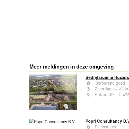
Meer meldingen in deze omgeving
Bedrijfsruimte Huizer
Onroerend goed
Zaterdag 1-8-202
Huizersdijk 11, 4
Popri Consultancy B.V
Faillissement