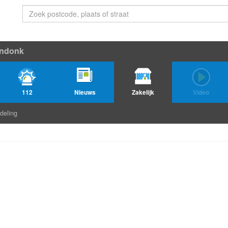
indonk
112
Nieuws
Zakelijk
Video
deling