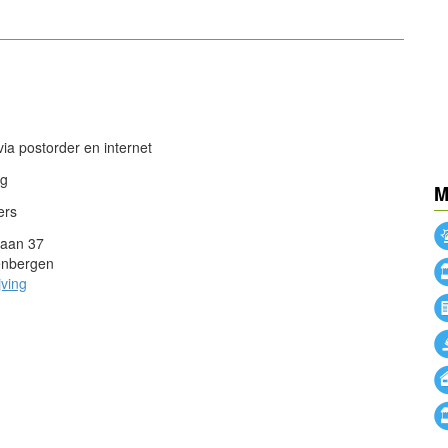
powered by
powered by
via postorder en internet
ng
M
ers
paan 37
nbergen
jving