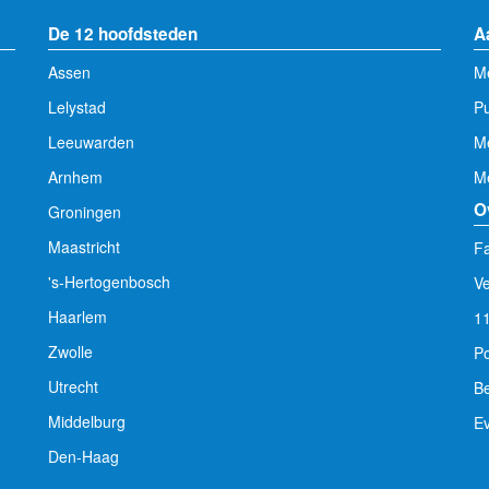
De 12 hoofdsteden
A
Assen
Me
Lelystad
Pu
Leeuwarden
M
Arnhem
Me
O
Groningen
Maastricht
Fa
's-Hertogenbosch
V
Haarlem
1
Zwolle
Po
Utrecht
Be
Middelburg
E
Den-Haag