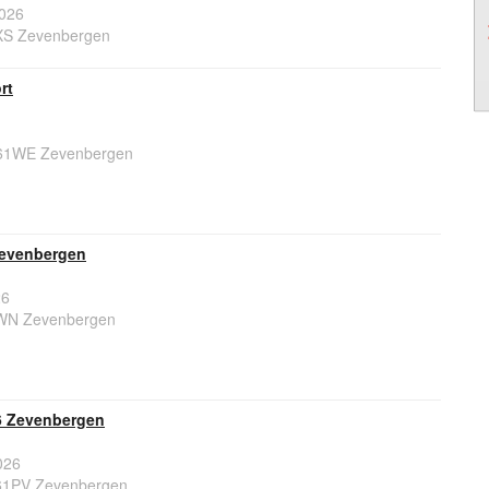
026
XS Zevenbergen
rt
761WE Zevenbergen
Zevenbergen
26
1WN Zevenbergen
6 Zevenbergen
026
761PV Zevenbergen