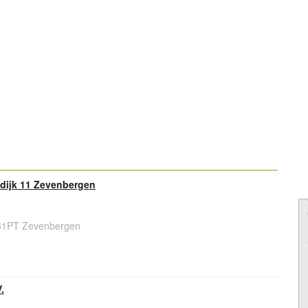
sdijk 11 Zevenbergen
6
761PT Zevenbergen
.