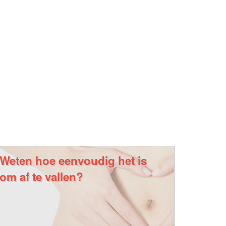
Weten hoe eenvoudig het is
om af te vallen?