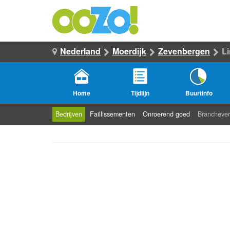
Nederland
Moerdijk
Zevenbergen
L
Home
Tijdlijn
Buurtinfo
Bedrijven
Faillissementen
Onroerend goed
Branchever