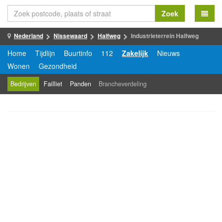
Zoek
Nederland
Nissewaard
Halfweg
Industrieterrein Halfweg
Home
Tijdlijn
Buurtinfo
112
Zakelijk
Nieuws
Wonen
Gezondheid
Bedrijven
Failliet
Panden
Brancheverdeling