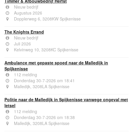
Timmer & Afbouwbedrijf Herfst
Nieuw bedrijf
Augustus 2026
Dopplerweg 6, 3208KW Spijkenisse
The Knights Errand
Nieuw bedrijf
Juli 2026
Kelvinweg 10, 3208KC Spijkenisse
Ambulance met gepaste spoed naar de Malledijk in
Spijkenisse
112 melding
Donderdag 30-7-2026 om 18:41
Malledijk, 3208LA Spijkenisse
Politie naar de Malledijk in Spijkenisse vanwege ongeval met
letsel
112 melding
Donderdag 30-7-2026 om 18:38
Malledijk, 3208LA Spijkenisse