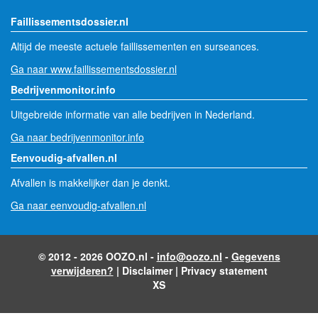
Faillissementsdossier.nl
Altijd de meeste actuele faillissementen en surseances.
Ga naar www.faillissementsdossier.nl
Bedrijvenmonitor.info
Uitgebreide informatie van alle bedrijven in Nederland.
Ga naar bedrijvenmonitor.info
Eenvoudig-afvallen.nl
Afvallen is makkelijker dan je denkt.
Ga naar eenvoudig-afvallen.nl
© 2012 - 2026 OOZO.nl -
info@oozo.nl
-
Gegevens
verwijderen?
|
Disclaimer
|
Privacy statement
XS