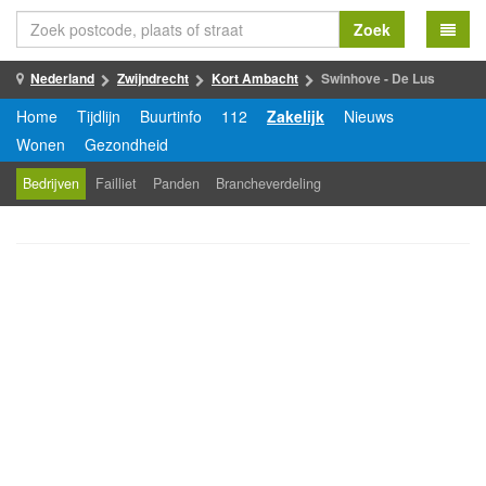
Zoek
Nederland
Zwijndrecht
Kort Ambacht
Swinhove - De Lus
Home
Tijdlijn
Buurtinfo
112
Zakelijk
Nieuws
Wonen
Gezondheid
Bedrijven
Failliet
Panden
Brancheverdeling