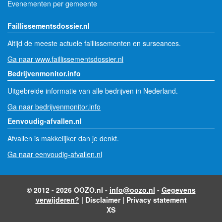
Evenementen per gemeente
Faillissementsdossier.nl
Altijd de meeste actuele faillissementen en surseances.
Ga naar www.faillissementsdossier.nl
Bedrijvenmonitor.info
Uitgebreide informatie van alle bedrijven in Nederland.
Ga naar bedrijvenmonitor.info
Eenvoudig-afvallen.nl
Afvallen is makkelijker dan je denkt.
Ga naar eenvoudig-afvallen.nl
© 2012 - 2026 OOZO.nl -
info@oozo.nl
-
Gegevens
verwijderen?
|
Disclaimer
|
Privacy statement
XS