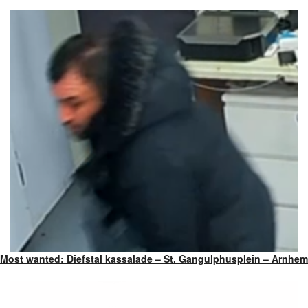
Most wanted: Diefstal kassalade – St. Gangulphusplein – Arnhem