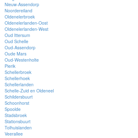
Nieuw-Assendorp
Noordereiland
Oldenelerbroek
Oldenelerlanden-Oost
Oldenelerlanden-West
Oud Ittersum
Oud Schelle
Oud-Assendorp
Oude Mars
Oud-Westenholte
Pierik
Schellerbroek
Schellerhoek
Schellerlanden
Schelle-Zuid en Oldeneel
Schildersbuurt
Schoonhorst
Spoolde
Stadsbroek
Stationsbuurt
Tolhuislanden
Veerallee