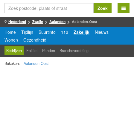
Zoek
Nederland
Zwolle
Aalanden
Aalanden-Oost
Home
Tijdlijn
Buurtinfo
112
Zakelijk
Nieuws
Wonen
Gezondheid
Bedrijven
Failliet
Panden
Brancheverdeling
Bekeken:
Aalanden-Oost