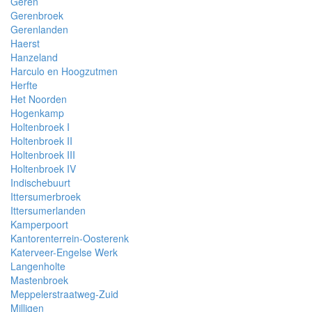
Geren
Gerenbroek
Gerenlanden
Haerst
Hanzeland
Harculo en Hoogzutmen
Herfte
Het Noorden
Hogenkamp
Holtenbroek I
Holtenbroek II
Holtenbroek III
Holtenbroek IV
Indischebuurt
Ittersumerbroek
Ittersumerlanden
Kamperpoort
Kantorenterrein-Oosterenk
Katerveer-Engelse Werk
Langenholte
Mastenbroek
Meppelerstraatweg-Zuid
Milligen