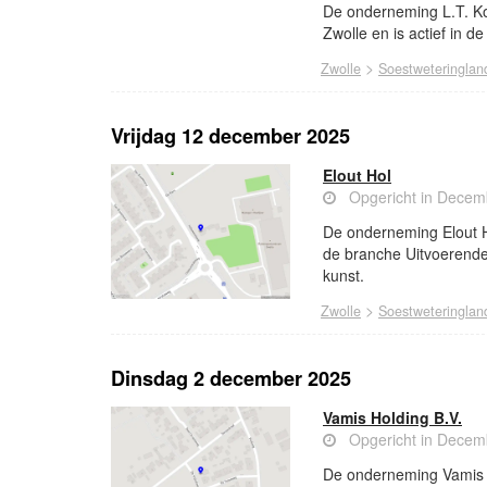
De onderneming L.T. Ko
Zwolle en is actief in d
>
Zwolle
Soestweteringlan
Vrijdag 12 december 2025
Elout Hol
Opgericht in Decem
De onderneming Elout Ho
de branche Uitvoerend
kunst.
>
Zwolle
Soestweteringlan
Dinsdag 2 december 2025
Vamis Holding B.V.
Opgericht in Decem
De onderneming Vamis Ho