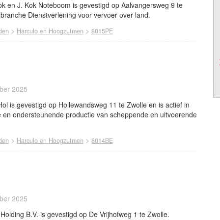
k en J. Kok Noteboom is gevestigd op Aalvangersweg 9 te
e branche Dienstverlening voor vervoer over land.
>
>
den
Harculo en Hoogzutmen
8015PE
ber 2025
l is gevestigd op Hollewandsweg 11 te Zwolle en is actief in
e en ondersteunende productie van scheppende en uitvoerende
>
>
den
Harculo en Hoogzutmen
8014BE
ber 2025
lding B.V. is gevestigd op De Vrijhofweg 1 te Zwolle.