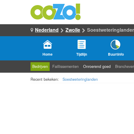
Nederland
Zwolle
Soestweteringlande
Home
Tijdlijn
Buurtinfo
Bedrijven
Faillissementen
Onroerend goed
Branchever
Recent bekeken:
Soestweteringlanden