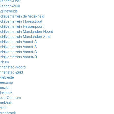
alanden-Oost
alanden-Zuid
gijneweide
drijventerrein de Vrolijkheid
drijventerrein Floresstraat
drijventerrein Hessenpoort
drijventerrein Marslanden-Noord
drijventerrein Marslanden-Zuid
drijventerrein Voorst-A
drijventerrein Voorst-B
drijventerrein Voorst-C
drijventerrein Voorst-D
erkum
innenstad-Noord
nnenstad-Zuid
llebieste
reecamp
eezicht
inkhoek
ieze-Centrum
ankhuis
eren
erenbroek