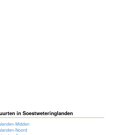
uurten in Soestweteringlanden
alanden-Midden
alanden-Noord