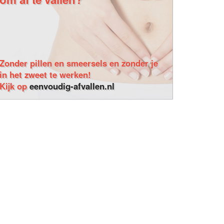
Zonder pillen en smeersels en zonder je
in het zweet te werken!
Kijk op
eenvoudig-afvallen.nl