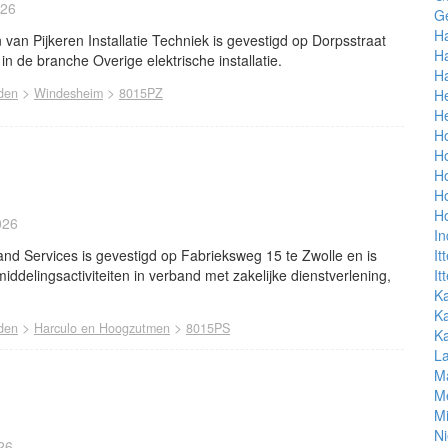
026
G
Ha
van Pijkeren Installatie Techniek is gevestigd op Dorpsstraat
H
 in de branche Overige elektrische installatie.
H
>
>
den
Windesheim
8015PZ
He
H
H
Ho
Ho
Ho
Ho
026
In
d Services is gevestigd op Fabrieksweg 15 te Zwolle en is
It
iddelingsactiviteiten in verband met zakelijke dienstverlening,
It
K
Ka
>
>
den
Harculo en Hoogzutmen
8015PS
Ka
L
M
M
Mi
N
26