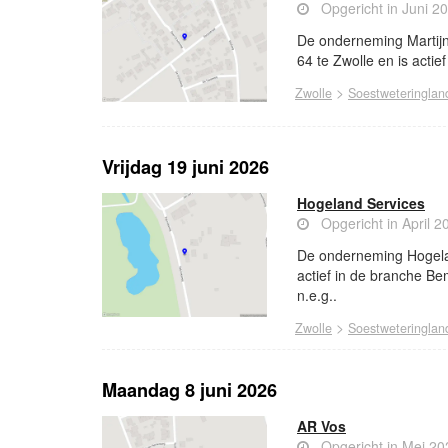
Opgericht in Juni 2
De onderneming Martijn 
64 te Zwolle en is actief
>
Zwolle
Soestweteringlan
Vrijdag 19 juni 2026
Hogeland Services
Opgericht in April 2
De onderneming Hogelan
actief in de branche Bem
n.e.g..
>
Zwolle
Soestweteringlan
Maandag 8 juni 2026
AR Vos
Opgericht in Mei 20