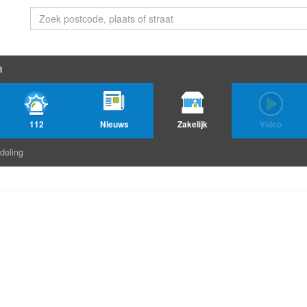
n
112
Nieuws
Zakelijk
Video
deling