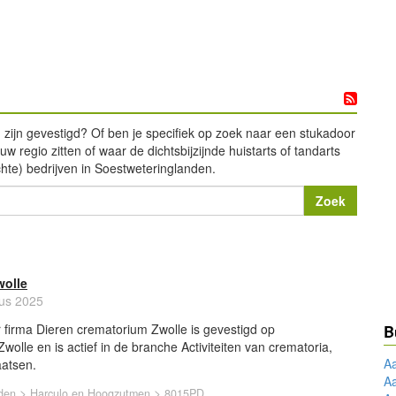
 zijn gevestigd? Of ben je specifiek op zoek naar een stukadoor
w regio zitten of waar de dichtsbijzijnde huistarts of tandarts
chte) bedrijven in Soestweteringlanden.
wolle
tus 2025
firma Dieren crematorium Zwolle is gevestigd op
B
olle en is actief in de branche Activiteiten van crematoria,
A
aatsen.
A
>
>
den
Harculo en Hoogzutmen
8015PD