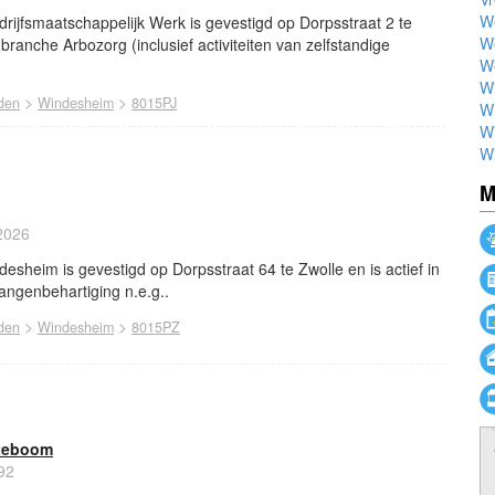
W
ijfsmaatschappelijk Werk is gevestigd op Dorpsstraat 2 te
We
e branche Arbozorg (inclusief activiteiten van zelfstandige
W
W
>
>
den
Windesheim
8015PJ
W
Wi
Wi
M
2026
sheim is gevestigd op Dorpsstraat 64 te Zwolle en is actief in
angenbehartiging n.e.g..
>
>
den
Windesheim
8015PZ
oteboom
92