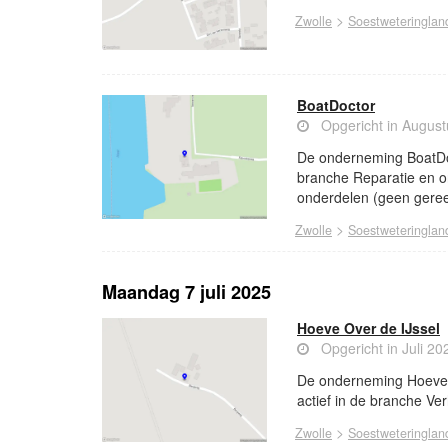
>
Zwolle
Soestweteringlan
BoatDoctor
Opgericht in Augus
De onderneming BoatDoct
branche Reparatie en 
onderdelen (geen gere
>
Zwolle
Soestweteringlan
Maandag 7 juli 2025
Hoeve Over de IJssel
Opgericht in Juli 20
De onderneming Hoeve O
actief in de branche Ve
>
Zwolle
Soestweteringlan