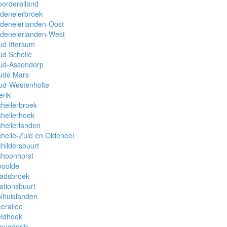
ordereiland
denelerbroek
denelerlanden-Oost
ldenelerlanden-West
d Ittersum
d Schelle
ud-Assendorp
ude Mars
ud-Westenholte
erik
hellerbroek
hellerhoek
hellerlanden
helle-Zuid en Oldeneel
hildersbuurt
choonhorst
poolde
tadsbroek
ationsbuurt
lhuislanden
erallee
eldhoek
eugderijk