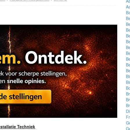
A
A
Ba
Be
Be
Be
Be
Be
Be
Be
Be
Be
B
B
Bi
Bo
B
Br
Br
D
Fr
G
nstallatie Techniek
G