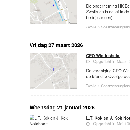
De onderneming HK Bedr
Zwolle en is actief in d
bedrijfsartsen).
>
Zwolle
Soestweteringlan
Vrijdag 27 maart 2026
CPO Windesheim
Opgericht in Maart 
De vereniging CPO Winde
de branche Overige bel
>
Zwolle
Soestweteringlan
Woensdag 21 januari 2026
L.T. Kok en J. Kok N
Opgericht in Mei 19