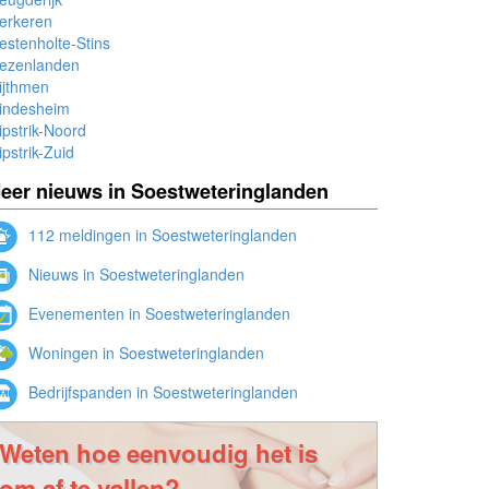
erkeren
stenholte-Stins
ezenlanden
ijthmen
indesheim
pstrik-Noord
pstrik-Zuid
eer nieuws in Soestweteringlanden
112 meldingen in Soestweteringlanden
Nieuws in Soestweteringlanden
Evenementen in Soestweteringlanden
Woningen in Soestweteringlanden
Bedrijfspanden in Soestweteringlanden
Weten hoe eenvoudig het is
om af te vallen?