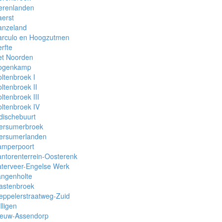
erenlanden
erst
anzeland
arculo en Hoogzutmen
rfte
et Noorden
ogenkamp
ltenbroek I
ltenbroek II
ltenbroek III
ltenbroek IV
dischebuurt
tersumerbroek
tersumerlanden
amperpoort
ntorenterrein-Oosterenk
terveer-Engelse Werk
angenholte
astenbroek
eppelerstraatweg-Zuid
lligen
ieuw-Assendorp