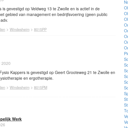
No
Ol
s gevestigd op Veldweg 13 te Zwolle en is actief in de
Ol
het gebied van management en bedrijfsvoering (geen public
O
-adv.
Ou
>
>
den
Windesheim
8015PP
Ou
O
O
O
Pi
Sc
i 2020
Sc
Sc
ysio Kappers is gevestigd op Geert Grooteweg 21 te Zwolle en
Sc
Fysiotherapie en ergotherapie.
Sc
>
>
den
Windesheim
8015PM
S
S
S
St
To
Ve
pelijk Werk
V
026
Vr