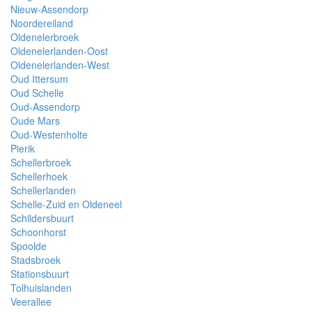
Nieuw-Assendorp
Noordereiland
Oldenelerbroek
Oldenelerlanden-Oost
Oldenelerlanden-West
Oud Ittersum
Oud Schelle
Oud-Assendorp
Oude Mars
Oud-Westenholte
Pierik
Schellerbroek
Schellerhoek
Schellerlanden
Schelle-Zuid en Oldeneel
Schildersbuurt
Schoonhorst
Spoolde
Stadsbroek
Stationsbuurt
Tolhuislanden
Veerallee