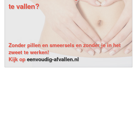
te vallen?
Zonder pillen en smeersels en zonder je in het
zweet te werken!
Kijk op
eenvoudig-afvallen.nl