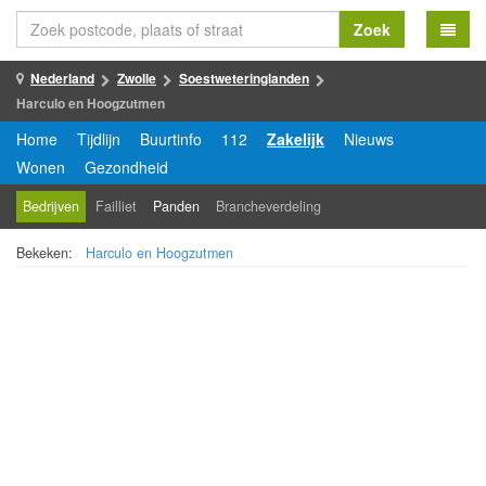
Zoek
Nederland
Zwolle
Soestweteringlanden
Harculo en Hoogzutmen
Home
Tijdlijn
Buurtinfo
112
Zakelijk
Nieuws
Wonen
Gezondheid
Bedrijven
Failliet
Panden
Brancheverdeling
Bekeken:
Harculo en Hoogzutmen