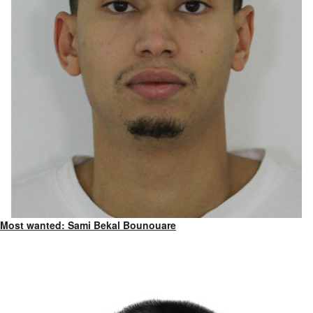
Most wanted: Sami Bekal Bounouare