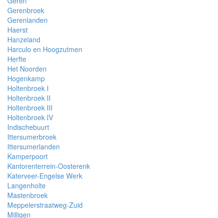
Geren
Gerenbroek
Gerenlanden
Haerst
Hanzeland
Harculo en Hoogzutmen
Herfte
Het Noorden
Hogenkamp
Holtenbroek I
Holtenbroek II
Holtenbroek III
Holtenbroek IV
Indischebuurt
Ittersumerbroek
Ittersumerlanden
Kamperpoort
Kantorenterrein-Oosterenk
Katerveer-Engelse Werk
Langenholte
Mastenbroek
Meppelerstraatweg-Zuid
Milligen